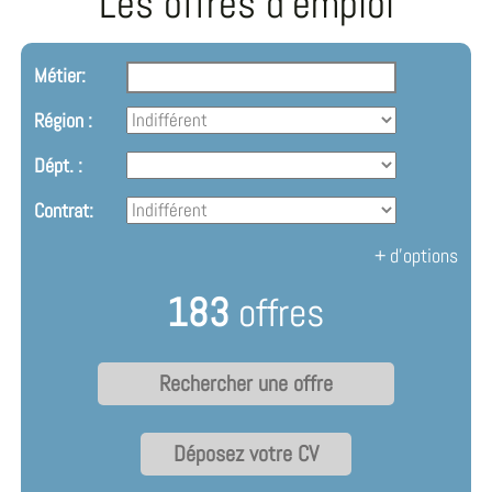
Les offres d'emploi
Métier:
Région :
Dépt. :
Contrat:
+ d'options
183
offres
Déposez votre CV