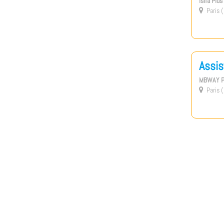
Isifa Plu
Paris (

Assis
MBWAY P
Paris (
