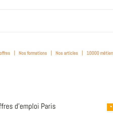
|
|
|
offres
Nos formations
Nos articles
10000 métier
ffres d'emploi Paris