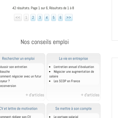
42 résultats. Page 1 sur 6, Résultats de 1 à 8
<<
1
2
3
4
5
6
>>
Nos conseils emploi
Rechercher un emploi
La vie en entreprise
éussir son entretien
L'entretien annuel d’évaluation
mbauche
Négocier une augmentation de
omment négocier avec un futur
salaire
oyeur ?
Les SCOP en France
econversion
+ d'articles
+ d'articles
CV et lettre de motivation
Se mettre à son compte
omment rédiger son CV
Le portage salarial