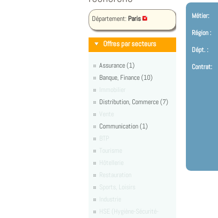
Métier:
Département:
Paris
Région :
Offres par secteurs
Dépt. :
Assurance (1)
Contrat:
Banque, Finance (10)
Immobilier
Distribution, Commerce (7)
Vente
Communication (1)
BTP
Tourisme
Hôtellerie
Restauration
Sports, Loisirs
Industrie
HSE (Hygiène-Sécurité-