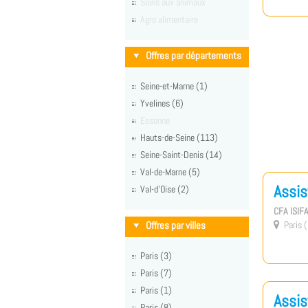
Soins aux animaux
Agro alimentaire
Offres par départements
Seine-et-Marne (1)
Yvelines (6)
Essonne
Hauts-de-Seine (113)
Seine-Saint-Denis (14)
Val-de-Marne (5)
Assis
Val-d'Oise (2)
CFA ISIFA
Offres par villes
Paris (

Paris (3)
Paris (7)
Paris (1)
Assis
Paris (8)