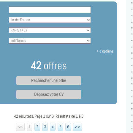
+ d'options
42
offres
Déposez votre CV
42 résultats. Page 1 sur 6, Résultats de 1 à 8
<<
1
2
3
4
5
6
>>