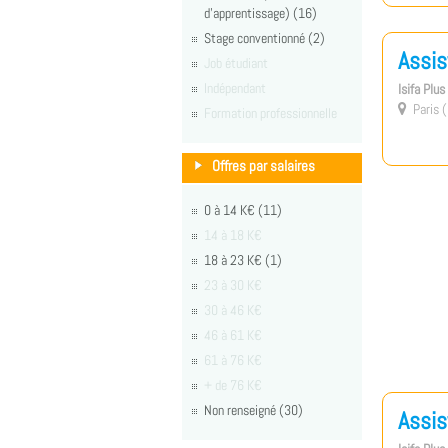
d'apprentissage) (16)
Stage conventionné (2)
Assis
Job étudiant
Indépendant
Isifa Plu
Paris (

Formation professionnelle
Offres par salaires
0 à 14 K€ (11)
14 à 18 K€
18 à 23 K€ (1)
23 à 30 K€
30 à 46 K€
46 à 61 K€
61 à 76 K€
+ de 76 K€
Non renseigné (30)
Assis