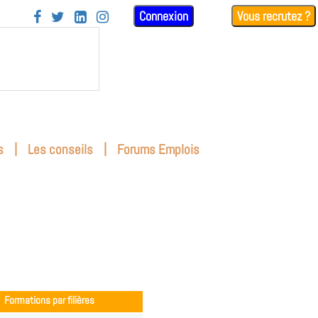
Connexion
Vous recrutez ?




|
|
s
Les conseils
Forums Emplois
Formations par filières