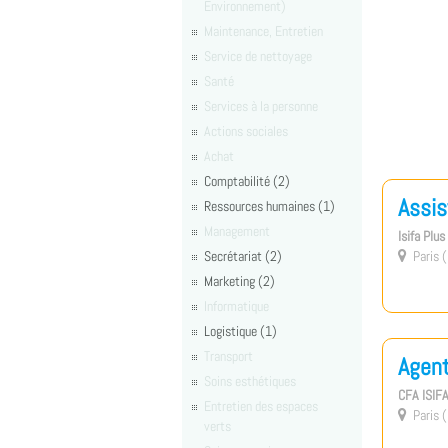
Environnement)
Maintenance, Entretien
Service de nettoyage
Santé
Services à la personne
Actions sociales
Achat
Comptabilité (2)
Assis
Ressources humaines (1)
Management
Isifa Plu
Secrétariat (2)
Paris (

Marketing (2)
Informatique
Logistique (1)
Transport
Agent
Soins esthétiques
CFA ISIF
Entretien des espaces
Paris (

verts