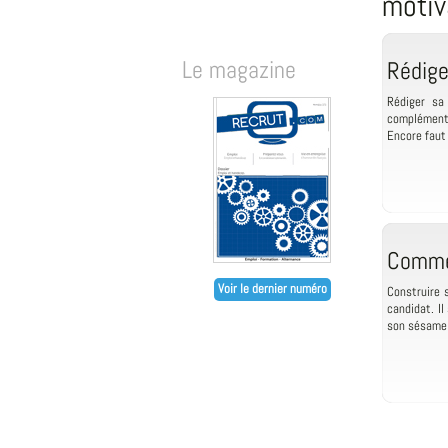
motiv
Le magazine
Rédige
Rédiger sa
complément 
Encore faut i
Comme
Voir le dernier numéro
Construire 
candidat. Il
son sésame l