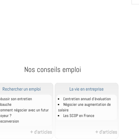
Nos conseils emploi
Rechercher un emploi
La vie en entreprise
éussir son entretien
L'entretien annuel d’évaluation
mbauche
Négocier une augmentation de
omment négocier avec un futur
salaire
oyeur ?
Les SCOP en France
econversion
+ d'articles
+ d'articles