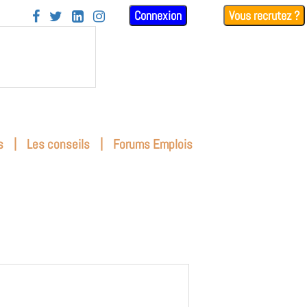
Connexion
Vous recrutez ?




|
|
s
Les conseils
Forums Emplois