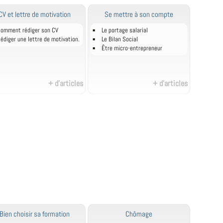
CV et lettre de motivation
Se mettre à son compte
omment rédiger son CV
Le portage salarial
édiger une lettre de motivation.
Le Bilan Social
Être micro-entrepreneur
+ d'articles
+ d'articles
Bien choisir sa formation
Chômage