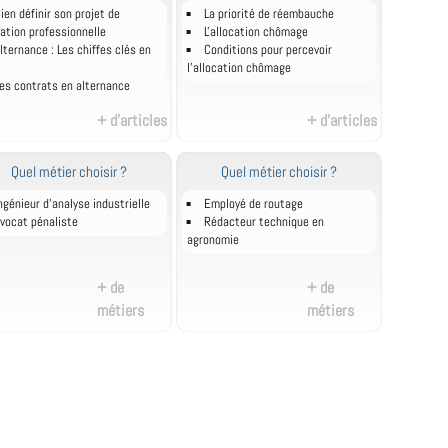
ien définir son projet de
La priorité de réembauche
ation professionnelle
L'allocation chômage
lternance : Les chiffes clés en
Conditions pour percevoir
l'allocation chômage
es contrats en alternance
+ d'articles
+ d'articles
Quel métier choisir ?
Quel métier choisir ?
ngénieur d'analyse industrielle
Employé de routage
vocat pénaliste
Rédacteur technique en
agronomie
+ de
+ de
métiers
métiers