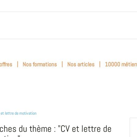
|
|
|
offres
Nos formations
Nos articles
10000 métier
 et lettre de motivation
iches du thème : "CV et lettre de