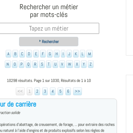
Rechercher un métier
par mots-clés
Rechercher
A
B
C
D
E
F
G
H
I
J
K
L
M
N
O
P
Q
R
S
T
U
V
W
X
Y
Z
10298 résultats. Page 1 sur 1030, Résultats de 1 à 10
<<
1
2
3
4
5
6
>>
ur de carrière
raction solide
 opérations d'abattage, de creusement, de forage, ... pour extraire des roches
eu naturel à l'aide d'engins et de produits explosifs selon les règles de