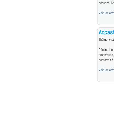
sécurité. Ch
Voir les off
Accast
Thème:
Ins
Réalise l'i
embarqués, 
conformité 
Voir les of