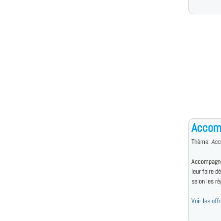
Accom
Thème:
Acc
Accompagne 
leur faire d
selon les règ
Voir les of