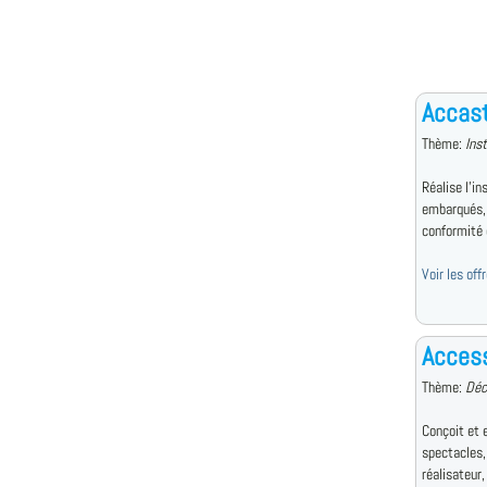
Accast
Thème:
Ins
Réalise l'i
embarqués, 
conformité 
Voir les of
Access
Thème:
Déc
Conçoit et 
spectacles,
réalisateur, 