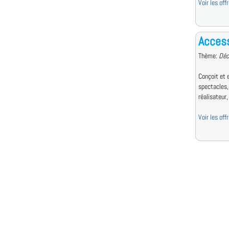
Voir les of
Access
Thème:
Déc
Conçoit et 
spectacles,
réalisateur, 
Voir les of