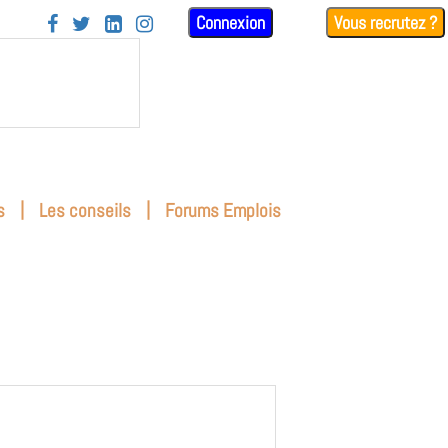
Connexion
Vous recrutez ?




|
|
s
Les conseils
Forums Emplois