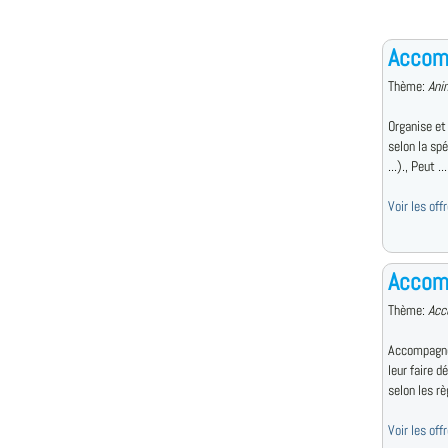
Accomp
Thème:
Ani
Organise et
selon la spé
...)., Peut ...
Voir les of
Accom
Thème:
Acc
Accompagne 
leur faire d
selon les règ
Voir les of