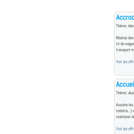
Accroc
Thème:
Man
Réalise des
tri de wagon
transport m
Voir les of
Accuei
Thème:
Ass
Assiste les
toilette...)
maintenir l
Voir les of