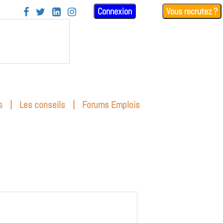
Connexion
Vous recrutez ?




|
|
s
Les conseils
Forums Emplois