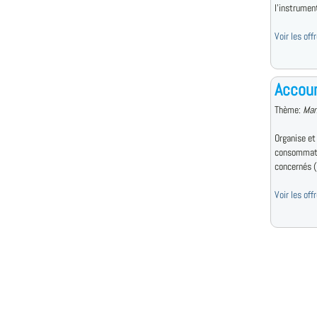
l'instrument
Voir les of
Accou
Thème:
Man
Organise et
consommateu
concernés (
Voir les of