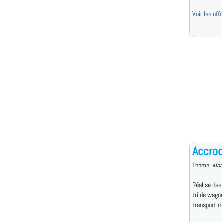
Voir les off
Accroc
Thème:
Man
Réalise des
tri de wagon
transport m