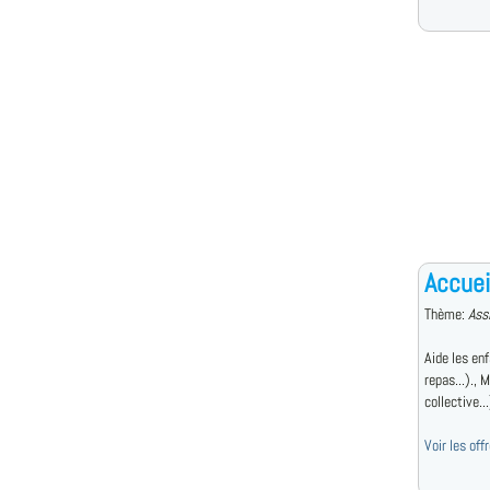
Accuei
Thème:
Ass
Aide les enf
repas...)., 
collective...
Voir les of