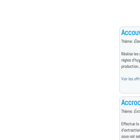
Accou
Thème:
Élev
Réalise les 
règles d'hy
production.,
Voir les off
Accro
Thème:
Ext
Effectue la 
d'extraction
sous-sol sel