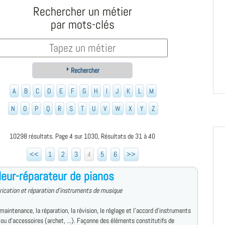
Rechercher un métier
par mots-clés
Rechercher
A
B
C
D
E
F
G
H
I
J
K
L
M
N
O
P
Q
R
S
T
U
V
W
X
Y
Z
10298 résultats. Page 4 sur 1030, Résultats de 31 à 40
<<
1
2
3
4
5
6
>>
eur-réparateur de pianos
rication et réparation d'instruments de musique
maintenance, la réparation, la révision, le réglage et l'accord d'instruments
ou d'accessoires (archet, ...). Façonne des éléments constitutifs de