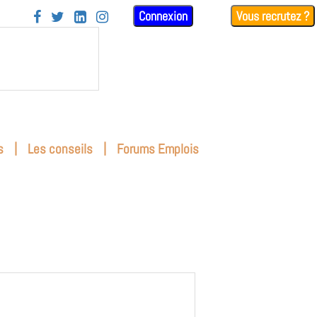
Connexion
Vous recrutez ?




|
|
s
Les conseils
Forums Emplois