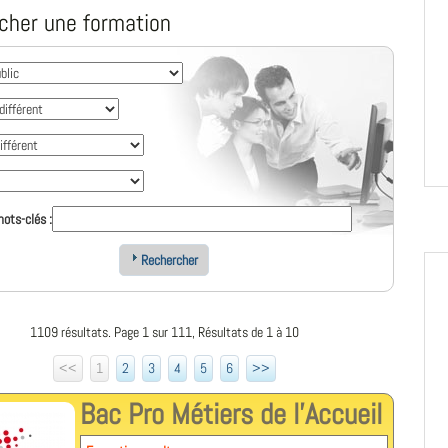
cher une formation
ots-clés :
Rechercher
1109 résultats. Page 1 sur 111, Résultats de 1 à 10
<<
1
2
3
4
5
6
>>
Bac Pro Métiers de l'Accueil