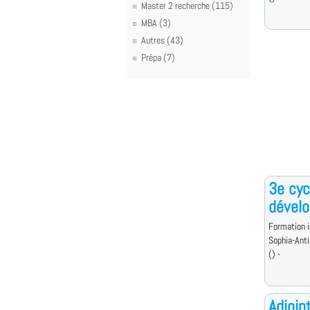
Master 2 recherche (115)
MBA (3)
Autres (43)
Prépa (7)
3e cyc
dével
Formation i
Sophia-Anti
() -
Adjoin