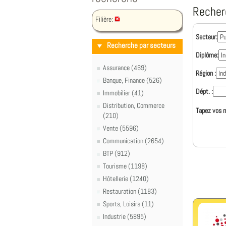
Recher
Filière:
Secteur:
Recherche par secteurs
Diplôme:
Assurance (469)
Région :
Banque, Finance (526)
Dépt. :
Immobilier (41)
Distribution, Commerce
Tapez vos m
(210)
Vente (5596)
Communication (2654)
BTP (912)
Tourisme (1198)
Hôtellerie (1240)
Restauration (1183)
Sports, Loisirs (11)
Industrie (5895)