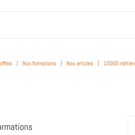
|
|
|
offres
Nos formations
Nos articles
10000 métier
ormations