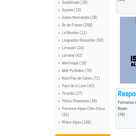
Guadeloupe (18)
Guyane (10)
Haute-Normandie (28)
Île-de-France (299)
La Réunion (11)
Languedoc-Roussillon (50)
Limousin (24)
Lorraine (42)
Martinique (18)
Midi-Pyrénées (78)
Nord-Pas-de-Calais (71)
Pays de la Loire (42)
Respon
Picardie (27)
Poitou-Charentes (38)
Formation i
Provence-Alpes-Côte d'Azur
Rouen
(91)
(76) -
Rhône-Alpes (166)