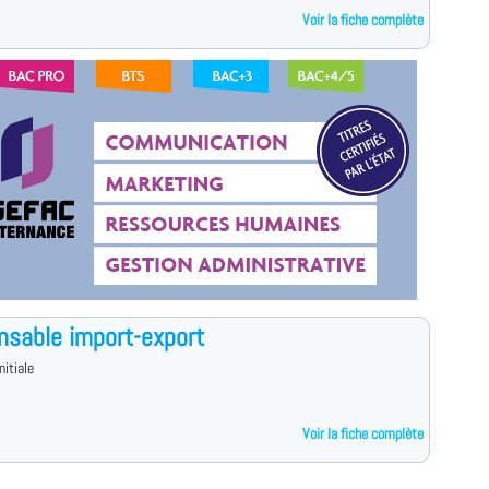
Voir la fiche complète
sable import-export
nitiale
Voir la fiche complète