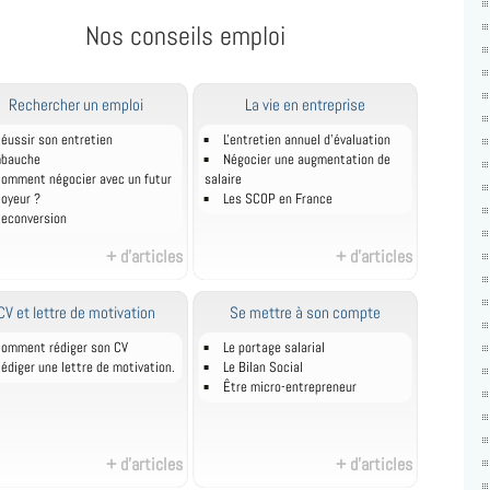
Nos conseils emploi
Rechercher un emploi
La vie en entreprise
éussir son entretien
L'entretien annuel d’évaluation
mbauche
Négocier une augmentation de
omment négocier avec un futur
salaire
oyeur ?
Les SCOP en France
econversion
+ d'articles
+ d'articles
CV et lettre de motivation
Se mettre à son compte
omment rédiger son CV
Le portage salarial
édiger une lettre de motivation.
Le Bilan Social
Être micro-entrepreneur
+ d'articles
+ d'articles