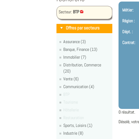
Métier:
Secteur:
BTP
Région :
Offres par secteurs
Dépt. :
Assurance (3)
Contrat:
Banque, Finance (13)
Immobilier (7)
Distribution, Commerce
(20)
Vente (6)
Communication (4)
BTP
Tourisme
Hôtellerie
0 résultat.
Restauration
Désolé, votr
Sports, Loisirs (1)
Industrie (8)