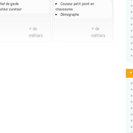
hef de garde
Couseur petit point en
uteur curateur
chaussures
Démographe
+ de
+ de
métiers
métiers