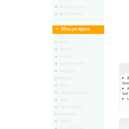
Soins aux animaux
Agro alimentaire
Offres par régions
Alsace
Aquitaine
Auvergne
Basse-Normandie
Bourgogne
Bretagne
B
form
Centre
A
Champagne-Ardenne
bref
L
Corse
Franche-Comté
Guadeloupe
Guyane
Haute-Normandie