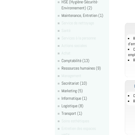
HSE (Hygiène-Sécurité-
Environnement) (2)
Maintenance, Entretien (1)
Service de nettoyage
Santé
Services à la personne
R
d'e
Actions sociales
C
Achat
empl
Comptabilité (13)
R
Ressources humaines (9)
Management
Secrétariat (10)
Marketing (5)
C
Informatique (1)
R
Logistique (8)
Transport (1)
Soins esthétiques
Entretien des espaces
verts