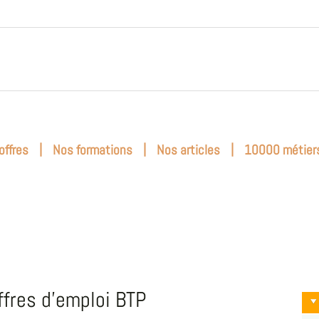
|
|
|
offres
Nos formations
Nos articles
10000 métier
ffres d'emploi BTP