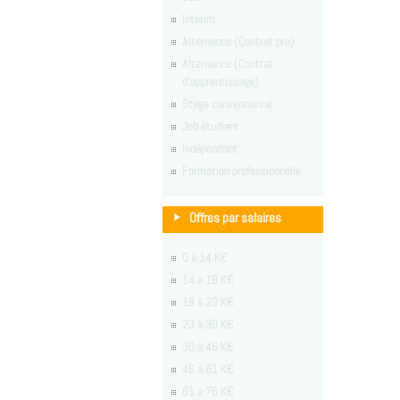
Interim
Alternance (Contrat pro)
Alternance (Contrat
d'apprentissage)
Stage conventionné
Job étudiant
Indépendant
Formation professionnelle
Offres par salaires
0 à 14 K€
14 à 18 K€
18 à 23 K€
23 à 30 K€
30 à 46 K€
46 à 61 K€
61 à 76 K€