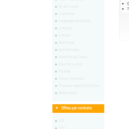
C
Île-de-France
T
La Réunion
Languedoc-Roussillon
Limousin
Lorraine
Martinique
Midi-Pyrénées
Nord-Pas-de-Calais
Pays de la Loire
Picardie
Poitou-Charentes
Provence-Alpes-Côte d'Azur
Rhône-Alpes
Offres par contrats
CDI
CDD