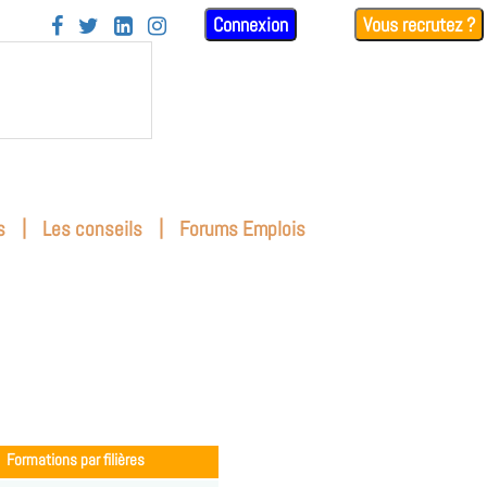
Connexion
Vous recrutez ?




|
|
s
Les conseils
Forums Emplois
Formations par filières