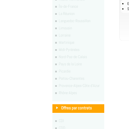
E
Île-de-France
S
La Réunion
Languedoc-Roussillon
Limousin
Lorraine
Martinique
Midi-Pyrénées
Nord-Pas-de-Calais
Pays de la Loire
Picardie
Poitou-Charentes
Provence-Alpes-Côte d'Azur
Rhône-Alpes
Offres par contrats
CDI
CDD