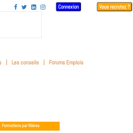
Connexion
Vous recrutez ?




|
|
s
Les conseils
Forums Emplois
Formations par filières