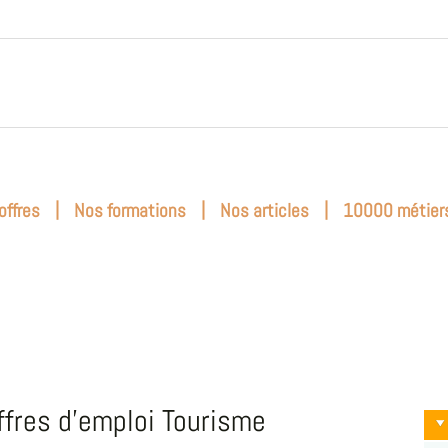
|
|
|
offres
Nos formations
Nos articles
10000 métier
ffres d'emploi Tourisme