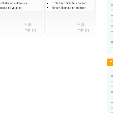
sthéticien à domicile
Exploitant directeur de golf
exeur de volailles
Echantillonneur en teinture
+ de
+ de
métiers
métiers