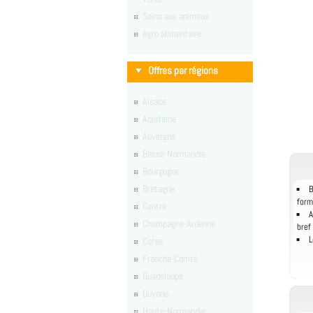
Soins aux animaux
Agro alimentaire
Offres par régions
Alsace
Aquitaine
Auvergne
Basse-Normandie
Bourgogne
Bretagne
B
form
Centre
A
Champagne-Ardenne
bref
L
Corse
Franche-Comté
Guadeloupe
Guyane
Haute-Normandie