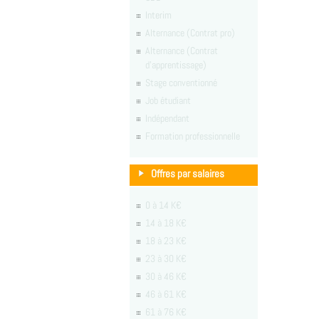
Interim
Alternance (Contrat pro)
Alternance (Contrat
d'apprentissage)
Stage conventionné
Job étudiant
Indépendant
Formation professionnelle
Offres par salaires
0 à 14 K€
14 à 18 K€
18 à 23 K€
23 à 30 K€
30 à 46 K€
46 à 61 K€
61 à 76 K€