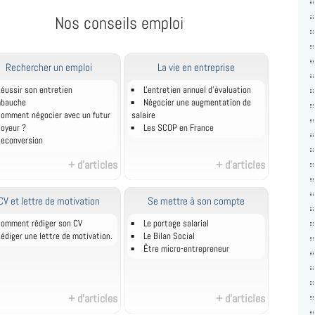
Nos conseils emploi
Rechercher un emploi
La vie en entreprise
éussir son entretien
L'entretien annuel d’évaluation
mbauche
Négocier une augmentation de
omment négocier avec un futur
salaire
oyeur ?
Les SCOP en France
econversion
+ d'articles
+ d'articles
CV et lettre de motivation
Se mettre à son compte
omment rédiger son CV
Le portage salarial
édiger une lettre de motivation.
Le Bilan Social
Être micro-entrepreneur
+ d'articles
+ d'articles