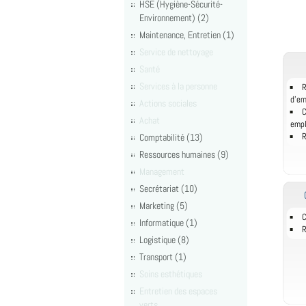
HSE (Hygiène-Sécurité-
Environnement) (2)
Maintenance, Entretien (1)
Service de nettoyage
Santé
Services à la personne
R
d'e
Actions sociales
C
Achat
empl
Comptabilité (13)
R
Ressources humaines (9)
Management
Secrétariat (10)
Marketing (5)
C
Informatique (1)
R
Logistique (8)
Transport (1)
Soins esthétiques
Entretien des espaces
verts