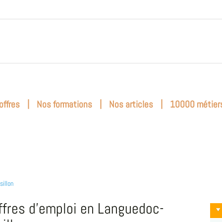
|
|
|
offres
Nos formations
Nos articles
10000 métier
sillon
ffres d'emploi en Languedoc-