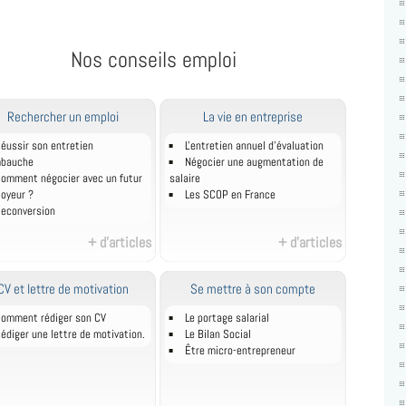
Nos conseils emploi
Rechercher un emploi
La vie en entreprise
éussir son entretien
L'entretien annuel d’évaluation
mbauche
Négocier une augmentation de
omment négocier avec un futur
salaire
oyeur ?
Les SCOP en France
econversion
+ d'articles
+ d'articles
CV et lettre de motivation
Se mettre à son compte
omment rédiger son CV
Le portage salarial
édiger une lettre de motivation.
Le Bilan Social
Être micro-entrepreneur