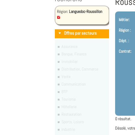
Rouss
Région:
Languedoc-Roussillon
Métier:
Région :
Offres par secteurs
Dépt. :
Assurance
Contrat:
Banque, Finance
Immobilier
Distribution, Commerce
Vente
Communication
BTP
Tourisme
Hôtellerie
Restauration
0 résultat.
Sports, Loisirs
Désolé, votr
Industrie