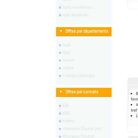
Soins aux animaux
Agro alimentaire
Offres par départements
Aude
Gard
Hérault
Lozère
Pyrénées-Orientales
Offres par contrats
B
form
A
CDI
bref
CDD
L
Interim
Alternance (Contrat pro)
Alternance (Contrat