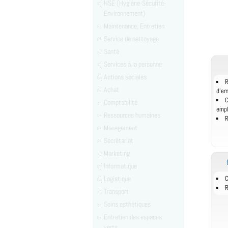
HSE (Hygiène-Sécurité-
Environnement)
Maintenance, Entretien
Service de nettoyage
Santé
Services à la personne
Actions sociales
R
Achat
d'e
C
Comptabilité
empl
Ressources humaines
R
Management
Secrétariat
Marketing
Informatique
Logistique
C
R
Transport
Soins esthétiques
Entretien des espaces
verts