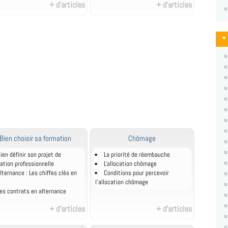
+ d'articles
+ d'articles
Bien choisir sa formation
Chômage
ien définir son projet de
La priorité de réembauche
ation professionnelle
L'allocation chômage
lternance : Les chiffes clés en
Conditions pour percevoir
l'allocation chômage
es contrats en alternance
+ d'articles
+ d'articles