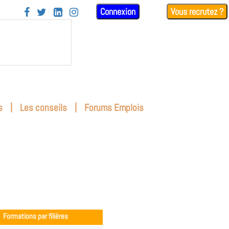
Connexion
Vous recrutez ?




|
|
s
Les conseils
Forums Emplois
Formations par filières