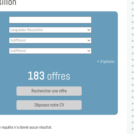
illon
+ d'options
183
offres
Déposez votre CV
e requête n'a donné aucun résultat.