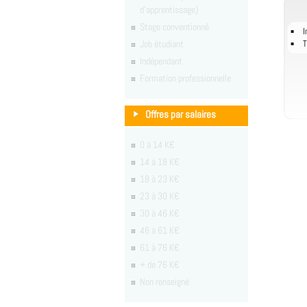
d'apprentissage)
Stage conventionné
I
Job étudiant
T
Indépendant
Formation professionnelle
Offres par salaires
0 à 14 K€
14 à 18 K€
18 à 23 K€
23 à 30 K€
30 à 46 K€
46 à 61 K€
61 à 76 K€
+ de 76 K€
Non renseigné