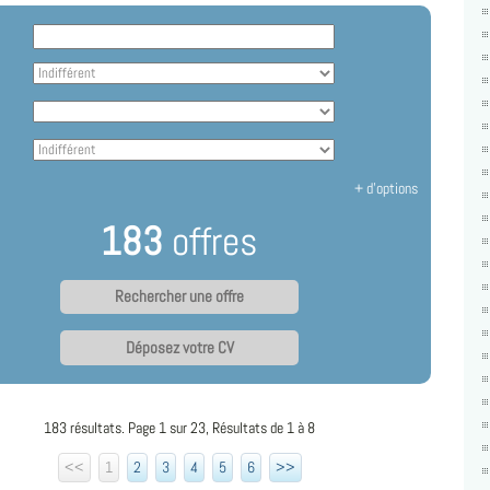
+ d'options
183
offres
Déposez votre CV
183 résultats. Page 1 sur 23, Résultats de 1 à 8
<<
1
2
3
4
5
6
>>