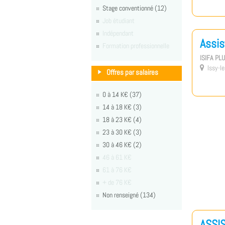
Stage conventionné (12)
Job étudiant
Indépendant
Assis
Formation professionnelle
ISIFA PL
Issy-le

Offres par salaires
0 à 14 K€ (37)
14 à 18 K€ (3)
18 à 23 K€ (4)
23 à 30 K€ (3)
30 à 46 K€ (2)
46 à 61 K€
61 à 76 K€
+ de 76 K€
Non renseigné (134)
ASSI