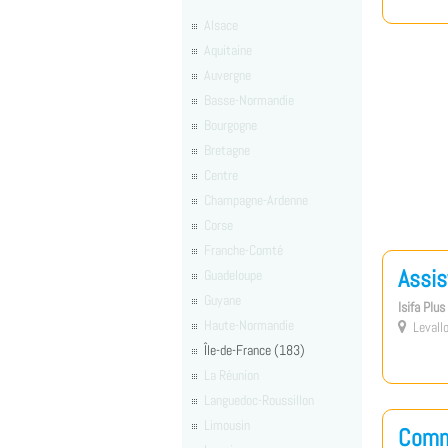
Alsace
Aquitaine
Auvergne
Basse-Normandie
Bourgogne
Bretagne
Centre
Champagne-Ardenne
Corse
Franche-Comté
Assis
Guadeloupe
Guyane
Isifa Plu
Haute-Normandie
Levallo

Île-de-France (183)
La Réunion
Languedoc-Roussillon
Limousin
Comme