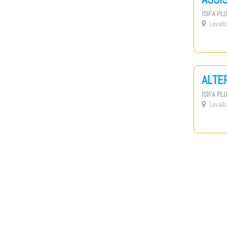
ISIFA PL
Levallo

ALTE
ISIFA PL
Levallo
