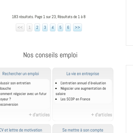
183 résultats. Page 1 sur 23, Résultats de 1 à 8
<<
1
2
3
4
5
6
>>
Nos conseils emploi
Rechercher un emploi
La vie en entreprise
éussir son entretien
L'entretien annuel d’évaluation
mbauche
Négocier une augmentation de
omment négocier avec un futur
salaire
oyeur ?
Les SCOP en France
econversion
+ d'articles
+ d'articles
CV et lettre de motivation
Se mettre à son compte