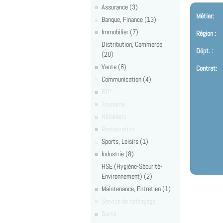
Assurance (3)
Métier:
Banque, Finance (13)
Immobilier (7)
Région :
Distribution, Commerce
Dépt. :
(20)
Vente (6)
Contrat:
Communication (4)
BTP
Tourisme
Hôtellerie
Restauration
Sports, Loisirs (1)
Industrie (8)
HSE (Hygiène-Sécurité-
Environnement) (2)
Maintenance, Entretien (1)
Service de nettoyage
Santé