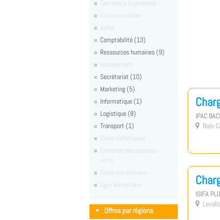
Services à la personne
Actions sociales
Achat
Comptabilité (13)
Ressources humaines (9)
Management
Secrétariat (10)
Marketing (5)
Charg
Informatique (1)
Logistique (8)
IPAC BA
Transport (1)
Bois-C

Soins esthétiques
Entretien des espaces
verts
Soins aux animaux
Charg
Agro alimentaire
ISIFA PL
Levallo

Offres par régions