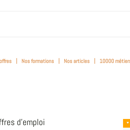
|
|
|
offres
Nos formations
Nos articles
10000 métier
ffres d'emploi