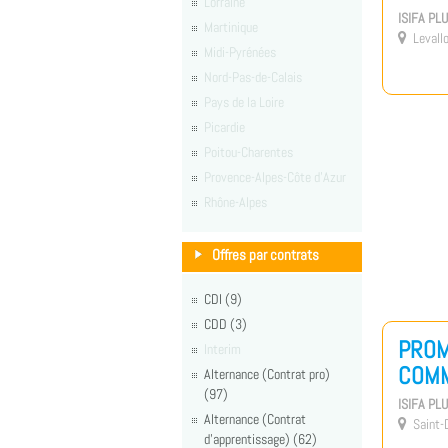
Lorraine
ISIFA PL
Martinique
Levallo

Midi-Pyrénées
Nord-Pas-de-Calais
Pays de la Loire
Picardie
Poitou-Charentes
Provence-Alpes-Côte d'Azur
Rhône-Alpes
Offres par contrats
CDI (9)
CDD (3)
PROM
Interim
COMM
Alternance (Contrat pro)
(97)
ISIFA PL
Alternance (Contrat
Saint-D

d'apprentissage) (62)