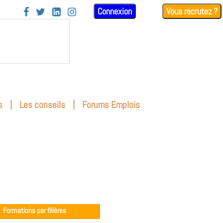
Connexion
Vous recrutez ?




|
|
s
Les conseils
Forums Emplois
Formations par filières