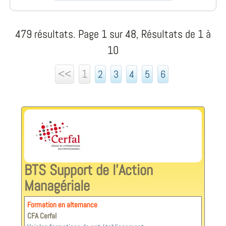
479 résultats. Page 1 sur 48, Résultats de 1 à
10
<<
1
2
3
4
5
6
BTS Support de l'Action
Managériale
Formation en alternance
CFA Cerfal