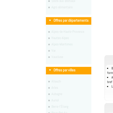
Soins aux animaux
Agro alimentaire
Offres par départements
Alpes-de-Haute-Provence
Hautes-Alpes
Alpes-Maritimes
Var
Vaucluse
B
Offres par villes
form
A
Allauch
bref
L
Arles
Aubagne
Auriol
Berre-l'Étang
Bouc-Bel-Air