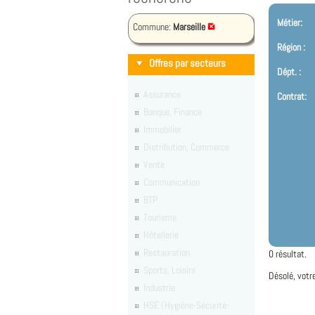
Métier:
Commune:
Marseille
Région :
Offres par secteurs
Dépt. :
Assurance
Contrat:
Banque, Finance
Immobilier
Distribution, Commerce
Vente
Communication
BTP
Tourisme
Hôtellerie
Restauration
0 résultat.
Sports, Loisirs
Désolé, votr
Industrie
HSE (Hygiène-Sécurité-