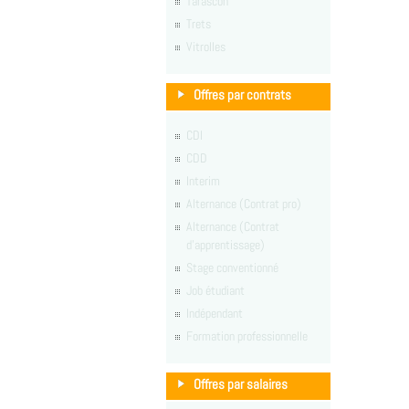
Tarascon
Trets
Vitrolles
Offres par contrats
CDI
CDD
Interim
Alternance (Contrat pro)
Alternance (Contrat
d'apprentissage)
Stage conventionné
Job étudiant
Indépendant
Formation professionnelle
Offres par salaires