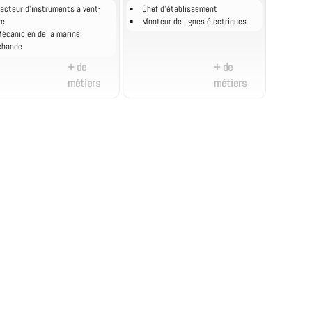
acteur d'instruments à vent-
Chef d'établissement
re
Monteur de lignes électriques
écanicien de la marine
chande
+ de
+ de
métiers
métiers