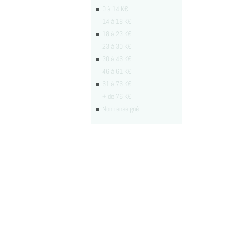
0 à 14 K€
14 à 18 K€
18 à 23 K€
23 à 30 K€
30 à 46 K€
46 à 61 K€
61 à 76 K€
+ de 76 K€
Non renseigné