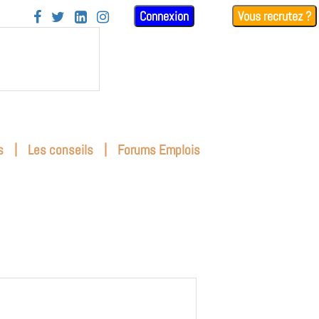
Connexion
Vous recrutez ?




|
|
s
Les conseils
Forums Emplois