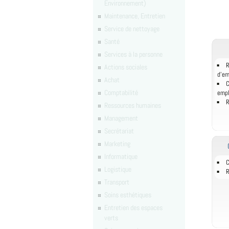
Environnement)
Maintenance, Entretien
Service de nettoyage
Santé
Services à la personne
R
Actions sociales
d'e
Achat
C
Comptabilité
empl
R
Ressources humaines
Management
Secrétariat
Marketing
Informatique
C
Logistique
R
Transport
Soins esthétiques
Entretien des espaces
verts