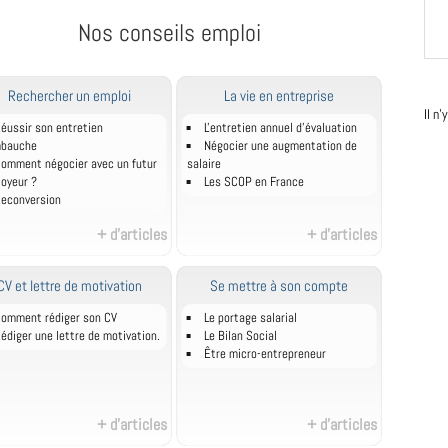
Nos conseils emploi
Rechercher un emploi
La vie en entreprise
Il n
éussir son entretien
L'entretien annuel d’évaluation
mbauche
Négocier une augmentation de
omment négocier avec un futur
salaire
oyeur ?
Les SCOP en France
econversion
+ d'articles
+ d'articles
CV et lettre de motivation
Se mettre à son compte
omment rédiger son CV
Le portage salarial
édiger une lettre de motivation.
Le Bilan Social
Être micro-entrepreneur
+ d'articles
+ d'articles