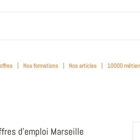
|
|
|
offres
Nos formations
Nos articles
10000 métier
ffres d'emploi Marseille