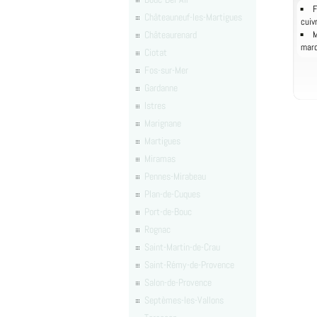
F
Châteauneuf-les-Martigues
cuiv
Châteaurenard
M
mar
Ciotat
Fos-sur-Mer
Gardanne
Istres
Marignane
Martigues
Miramas
Pennes-Mirabeau
Plan-de-Cuques
Port-de-Bouc
Rognac
Saint-Martin-de-Crau
Saint-Rémy-de-Provence
Salon-de-Provence
Septèmes-les-Vallons