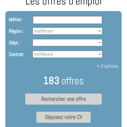
Les offres d'emploi
Métier:
Région :
Dépt. :
Contrat:
+ d'options
183
offres
Déposez votre CV