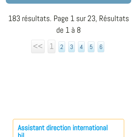
183 résultats. Page 1 sur 23, Résultats
de 1 à 8
<<
1
2
3
4
5
6
Assistant direction international
bil...