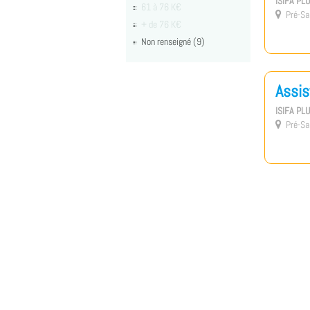
ISIFA PL
61 à 76 K€
Pré-Sai

+ de 76 K€
Non renseigné (9)
Assis
ISIFA PL
Pré-Sai
