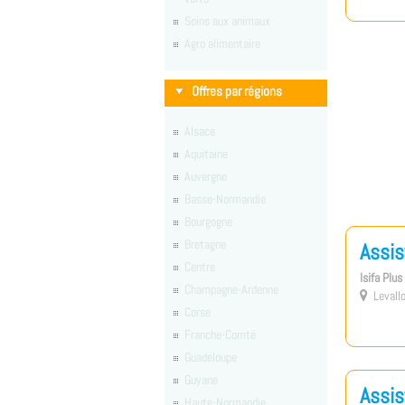
Soins aux animaux
Agro alimentaire
Offres par régions
Alsace
Aquitaine
Auvergne
Basse-Normandie
Bourgogne
Bretagne
Assis
Centre
Isifa Plu
Champagne-Ardenne
Levallo

Corse
Franche-Comté
Guadeloupe
Guyane
Assis
Haute-Normandie