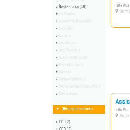
Isifa Plu
Île-de-France (10)
Saint-D

La Réunion
Languedoc-Roussillon
Limousin
Lorraine
Martinique
Midi-Pyrénées
Nord-Pas-de-Calais
Pays de la Loire
Picardie
Poitou-Charentes
Provence-Alpes-Côte d'Azur
Rhône-Alpes
Assis
Offres par contrats
Isifa Plu
Paris (

CDI (2)
CDD (2)