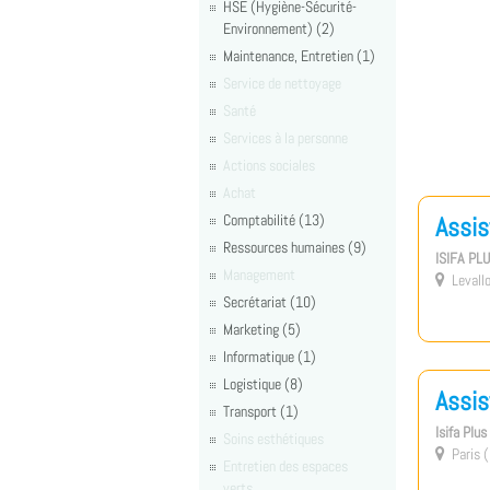
HSE (Hygiène-Sécurité-
Environnement) (2)
Maintenance, Entretien (1)
Service de nettoyage
Santé
Services à la personne
Actions sociales
Achat
Comptabilité (13)
Assis
Ressources humaines (9)
ISIFA PL
Management
Levallo

Secrétariat (10)
Marketing (5)
Informatique (1)
Logistique (8)
Assis
Transport (1)
Isifa Plu
Soins esthétiques
Paris (

Entretien des espaces
verts