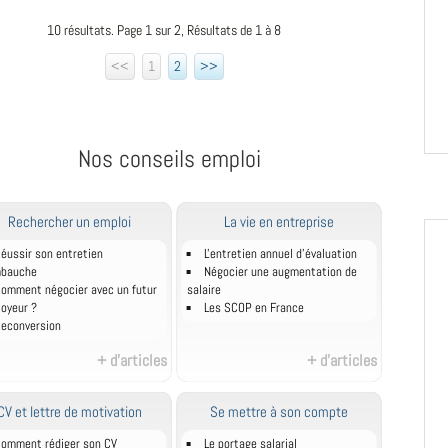
10 résultats. Page 1 sur 2, Résultats de 1 à 8
<<
1
2
>>
Nos conseils emploi
Rechercher un emploi
La vie en entreprise
éussir son entretien
L'entretien annuel d’évaluation
mbauche
Négocier une augmentation de
omment négocier avec un futur
salaire
oyeur ?
Les SCOP en France
econversion
+ d'articles
+ d'articles
CV et lettre de motivation
Se mettre à son compte
omment rédiger son CV
Le portage salarial