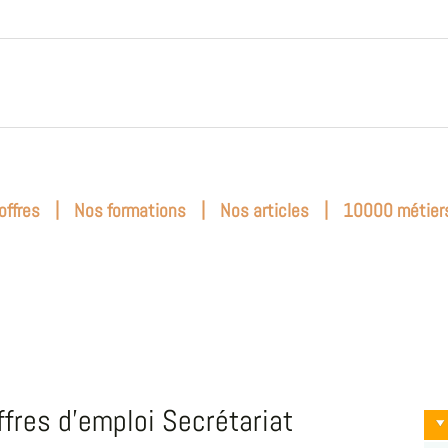
|
|
|
offres
Nos formations
Nos articles
10000 métier
ffres d'emploi Secrétariat