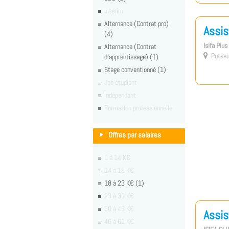
Interim
Alternance (Contrat pro)
Assis
(4)
Isifa Plu
Alternance (Contrat
Puteau

d'apprentissage) (1)
Stage conventionné (1)
Job étudiant
Indépendant
Formation professionnelle
Offres par salaires
0 à 14 K€
14 à 18 K€
18 à 23 K€ (1)
23 à 30 K€
30 à 46 K€
Assis
46 à 61 K€