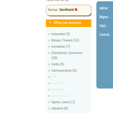
Métier:
Secteur:
Secrétariat
Région :
Offres par secteurs
Dépt. :
Assurance (3)
Contrat:
Banque, Finance (13)
Immobilier (7)
Distribution, Commerce
(20)
Vente (6)
Communication (4)
BTP
Tourisme
Hôtellerie
Restauration
Sports, Loisirs (1)
Industrie (8)