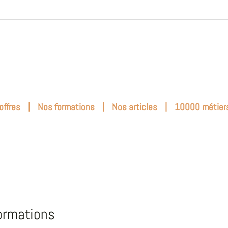
|
|
|
offres
Nos formations
Nos articles
10000 métier
ormations