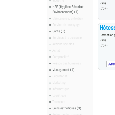
Industrie
Paris
HSE (Hygiène-Sécurité-
(75) -
Environnement) (1)
Maintenance, Entretien
Service de nettoyage
Hôtess
Santé (1)
Formation p
Services à la personne
Paris
Actions sociales
(75) -
Achat
Comptabilité
Ressources humaines
Management (1)
Secrétariat
Marketing
Informatique
Logistique
Transport
Soins esthétiques (3)
Entretien des espaces