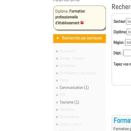
Recher
Diplôme:
Formation
professionnelle
Secteur:
d'établissement
Diplôme:
Recherche par secteurs
Région :
Assurance
Dépt. :
Banque, Finance
Tapez vos m
Immobilier
Distribution, Commerce
Vente
Communication (1)
BTP
Tourisme (1)
Hôtellerie
Restauration
Forma
Sports, Loisirs
Formation p