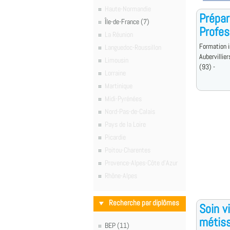
Haute-Normandie
Prépar
Île-de-France (7)
Profes
La Réunion
Formation i
Languedoc-Roussillon
Aubervillier
Limousin
(93) -
Lorraine
Martinique
Midi-Pyrénées
Nord-Pas-de-Calais
Pays de la Loire
Picardie
Poitou-Charentes
Provence-Alpes-Côte d'Azur
Rhône-Alpes
Recherche par diplômes
Soin v
métis
BEP (11)