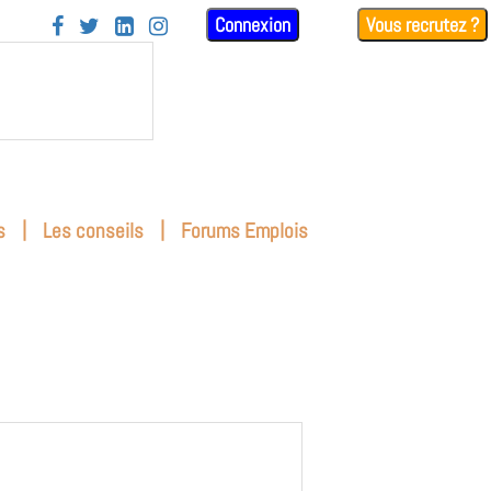
Connexion
Vous recrutez ?




|
|
s
Les conseils
Forums Emplois