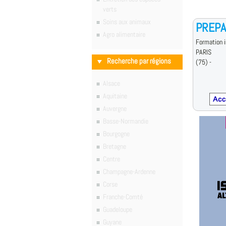
verts
Soins aux animaux
PREPA
Agro alimentaire
Formation i
PARIS
Recherche par régions
(75) -
Alsace
Aquitaine
Auvergne
Basse-Normandie
Bourgogne
Bretagne
Centre
Champagne-Ardenne
Corse
Franche-Comté
Guadeloupe
Guyane