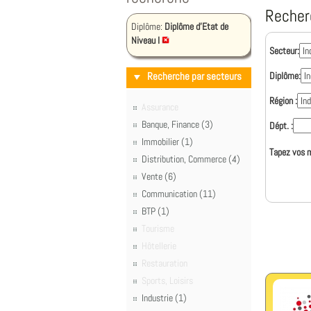
Recher
Diplôme:
Diplôme d'Etat de
Niveau I
Secteur:
Recherche par secteurs
Diplôme:
Région :
Assurance
Banque, Finance (3)
Dépt. :
Immobilier (1)
Tapez vos m
Distribution, Commerce (4)
Vente (6)
Communication (11)
BTP (1)
Tourisme
Hôtellerie
Restauration
Sports, Loisirs
Industrie (1)