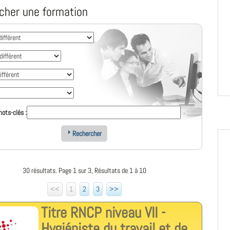
cher une formation
ots-clés :
Rechercher
30 résultats. Page 1 sur 3, Résultats de 1 à 10
<<
1
2
3
>>
Titre RNCP niveau VII -
Hygiéniste du travail et de