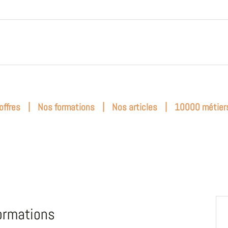
|
|
|
offres
Nos formations
Nos articles
10000 métier
ormations