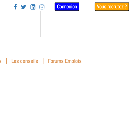
Connexion
Vous recrutez ?




|
|
s
Les conseils
Forums Emplois