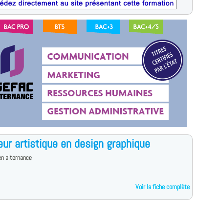
eur artistique en design graphique
n alternance
Voir la fiche complète