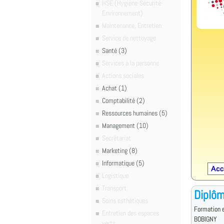
HSE (Hygiène-Sécurité-
Environnement)
Maintenance, Entretien
Service de nettoyage
Santé (3)
Services à la personne
Actions sociales
Achat (1)
Comptabilité (2)
Ressources humaines (5)
Management (10)
Secrétariat
Marketing (8)
Informatique (5)
Logistique
Transport
Diplôm
Soins esthétiques
Formation 
Entretien des espaces
BOBIGNY
verts