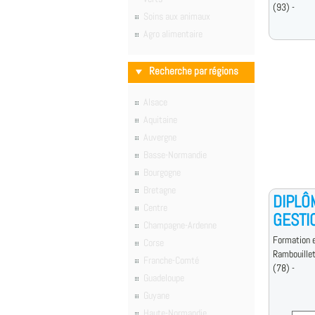
(93) -
Soins aux animaux
Agro alimentaire
Recherche par régions
Alsace
Aquitaine
Auvergne
Basse-Normandie
Bourgogne
Bretagne
DIPLÔ
Centre
GESTI
Champagne-Ardenne
Formation e
Corse
Rambouille
Franche-Comté
(78) -
Guadeloupe
Guyane
Haute-Normandie