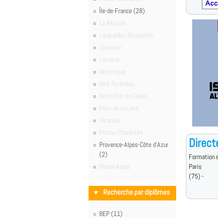
Île-de-France (28)
La Réunion
Languedoc-Roussillon
Limousin
Lorraine
Martinique
Midi-Pyrénées
Nord-Pas-de-Calais
Pays de la Loire
Picardie
Poitou-Charentes
Direct
Provence-Alpes-Côte d'Azur
(2)
Formation e
Rhône-Alpes
Paris
(75) -
Recherche par diplômes
BEP (11)