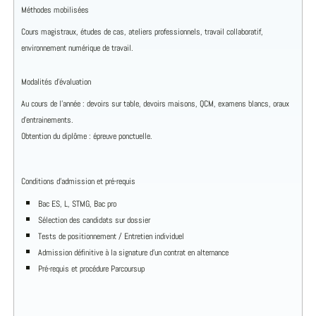
Méthodes mobilisées
Cours magistraux, études de cas, ateliers professionnels, travail collaboratif,
environnement numérique de travail.
Modalités d’évaluation
Au cours de l’année : devoirs sur table, devoirs maisons, QCM, examens blancs, oraux
d’entrainements.
Obtention du diplôme : épreuve ponctuelle.
Conditions d’admission et pré-requis
Bac ES, L, STMG, Bac pro
Sélection des candidats sur dossier
Tests de positionnement / Entretien individuel
Admission définitive à la signature d’un contrat en alternance
Pré-requis et procédure Parcoursup