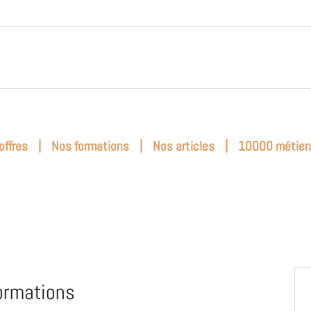
|
|
|
offres
Nos formations
Nos articles
10000 métier
ormations