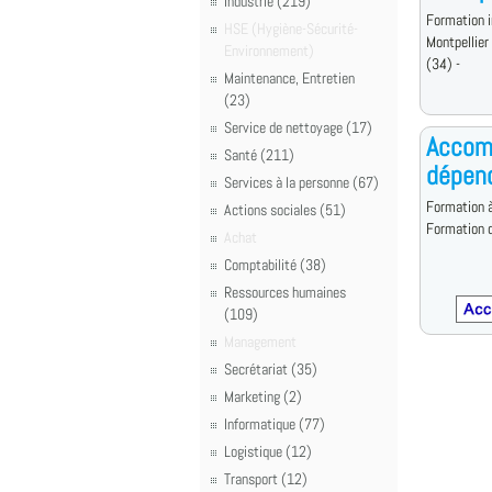
Industrie (219)
Formation i
HSE (Hygiène-Sécurité-
Montpellier
Environnement)
(34) -
Maintenance, Entretien
(23)
Service de nettoyage (17)
Accom
Santé (211)
dépen
Services à la personne (67)
Formation à
Actions sociales (51)
Formation d
Achat
Comptabilité (38)
Ressources humaines
(109)
Management
Secrétariat (35)
Marketing (2)
Informatique (77)
Logistique (12)
Transport (12)