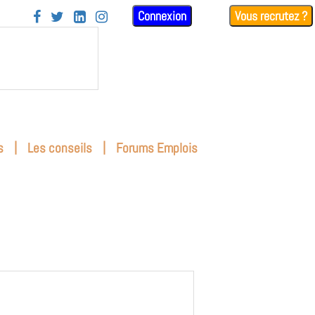
Connexion
Vous recrutez ?




|
|
s
Les conseils
Forums Emplois