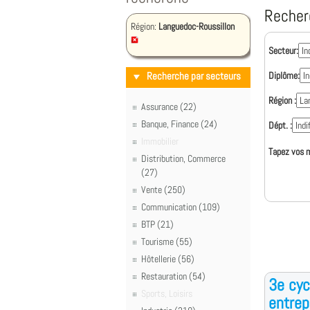
Recher
Région:
Languedoc-Roussillon
Secteur:
Recherche par secteurs
Diplôme:
Région :
Assurance (22)
Banque, Finance (24)
Dépt. :
Immobilier
Tapez vos m
Distribution, Commerce
(27)
Vente (250)
Communication (109)
BTP (21)
Tourisme (55)
Hôtellerie (56)
Restauration (54)
3e cyc
Sports, Loisirs
entrep