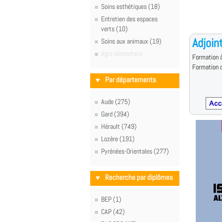
Soins esthétiques (18)
Entretien des espaces
verts (10)
Adjoin
Soins aux animaux (19)
Agro alimentaire
Formation à
Formation d
Par départements
Aude (275)
Gard (394)
Hérault (749)
Lozère (191)
Pyrénées-Orientales (277)
Recherche par diplômes
BEP (1)
CAP (42)