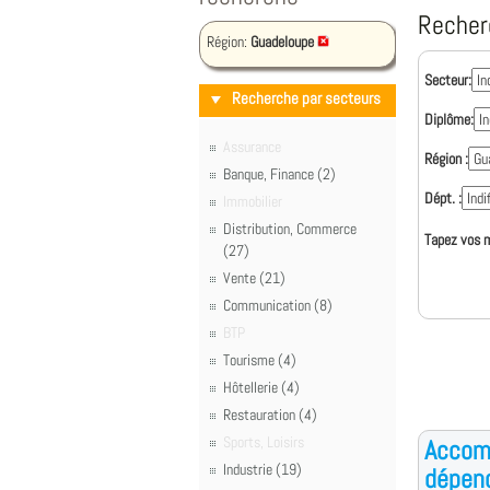
Recher
Région:
Guadeloupe
Secteur:
Recherche par secteurs
Diplôme:
Assurance
Région :
Banque, Finance (2)
Dépt. :
Immobilier
Distribution, Commerce
Tapez vos m
(27)
Vente (21)
Communication (8)
BTP
Tourisme (4)
Hôtellerie (4)
Restauration (4)
Sports, Loisirs
Accom
Industrie (19)
dépen