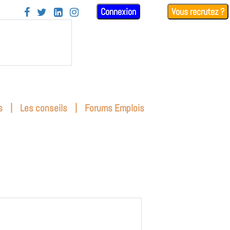
Connexion
Vous recrutez ?




|
|
s
Les conseils
Forums Emplois