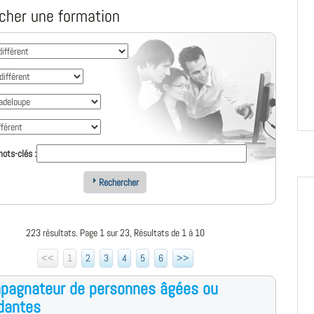
cher une formation
ots-clés :
Rechercher
223 résultats. Page 1 sur 23, Résultats de 1 à 10
<<
1
2
3
4
5
6
>>
pagnateur de personnes âgées ou
dantes