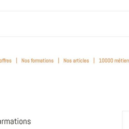
|
|
|
offres
Nos formations
Nos articles
10000 métier
ormations