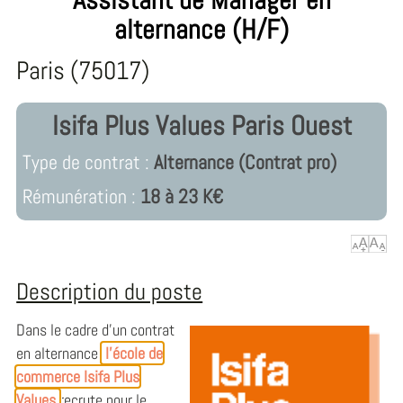
alternance (H/F)
Paris (75017)
Isifa Plus Values Paris Ouest
Type de contrat :
Alternance (Contrat pro)
Rémunération :
18 à 23 K€
Description du poste
Dans le cadre d’un contrat
en alternance,
l'école de
commerce
Isifa Plus
Values
recrute pour le