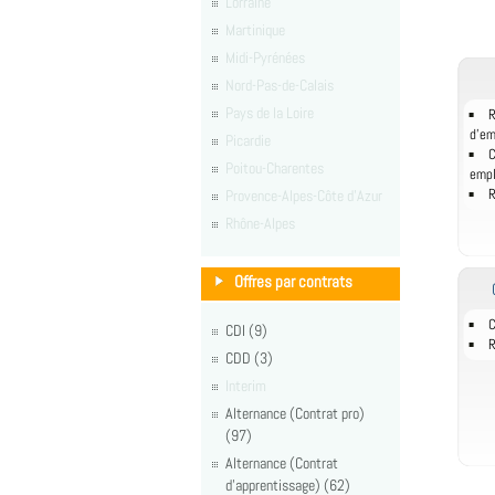
Lorraine
Martinique
Midi-Pyrénées
Nord-Pas-de-Calais
Pays de la Loire
R
d'e
Picardie
C
Poitou-Charentes
empl
Provence-Alpes-Côte d'Azur
R
Rhône-Alpes
Offres par contrats
C
CDI (9)
R
CDD (3)
Interim
Alternance (Contrat pro)
(97)
Alternance (Contrat
d'apprentissage) (62)