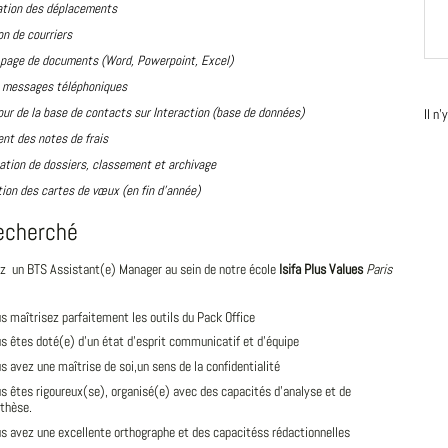
ation des déplacements
n de courriers
 page de documents (Word, Powerpoint, Excel)
e messages téléphoniques
our de la base de contacts sur Interaction (base de données)
Il n
nt des notes de frais
ation de dossiers, classement et archivage
ion des cartes de vœux (en fin d’année)
recherché
z un BTS Assistant(e) Manager au sein de notre école
Isifa Plus Values
Paris
s maîtrisez parfaitement les outils du Pack Office
s êtes doté(e) d'un état d'esprit communicatif et d'équipe
s avez une maîtrise de soi,un sens de la confidentialité
s êtes rigoureux(se), organisé(e) avec des capacités d'analyse et de
thèse.
s avez une excellente orthographe et des capacitéss rédactionnelles