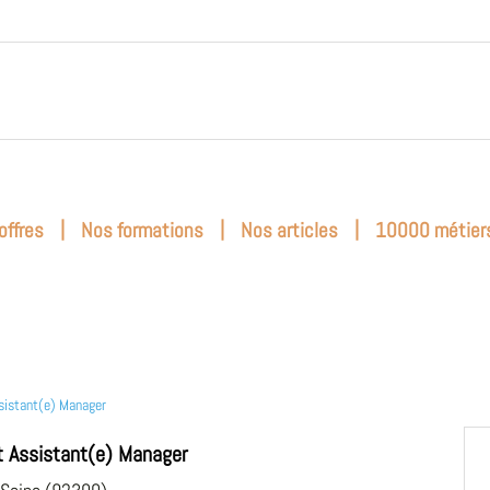
|
|
|
offres
Nos formations
Nos articles
10000 métier
sistant(e) Manager
t Assistant(e) Manager