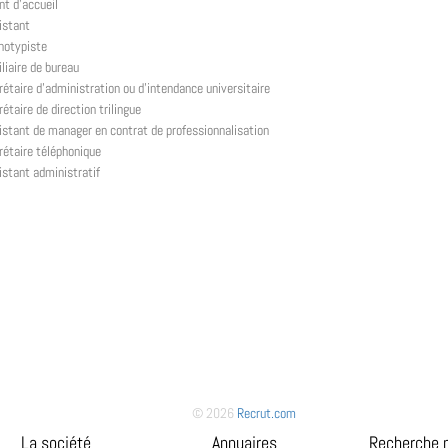
nt d'accueil
istant
notypiste
liaire de bureau
rétaire d'administration ou d'intendance universitaire
étaire de direction trilingue
istant de manager en contrat de professionnalisation
rétaire téléphonique
istant administratif
© 2026
Recrut.com
La société
Annuaires
Recherche 