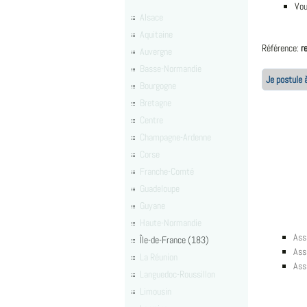
Vou
Alsace
Aquitaine
Référence:
r
Auvergne
Basse-Normandie
Je postule à
Bourgogne
Bretagne
Centre
Champagne-Ardenne
Corse
Franche-Comté
Guadeloupe
Guyane
Haute-Normandie
Ass
Île-de-France (183)
Assi
La Réunion
Assi
Languedoc-Roussillon
Limousin