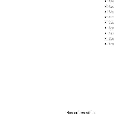
Age
Ass
Sté
Auxi
Sec
Secr
Ass
Sec
Ass
Nos autres sites