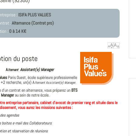
-Seine (92300)
ntreprise :
ISIFA PLUS VALUES
ntrat :
Alternance (Contrat pro)
ion :
0 à 14 K€
ption du poste
A
Assistant(e) Manager
lternant
alues
Paris Ouest, école supérieure professionnelle
 +2 recherche,
un(e) A
lternant
Assistant(e) Manager.
e d'un contrat en alternance, vous préparez un
BTS
) Manager
au sein de notre école.
otre entreprise
partenaire
, cabinet d'avocat de premier rang
et située dans le
issement, vous aurez les missions suivantes :
 des agendas
s boites e-mail des Collaborateurs
ation et réservation de réunions