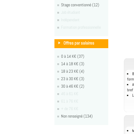
Stage conventionné (12)
Job étudiant
Indépendant
Formation professionnelle
Offres par salaires
0 à 14 K€ (37)
14 à 18 K€ (3)
18 à 23 K€ (4)
B
23 à 30 K€ (3)
form
A
30 à 46 K€ (2)
bref
46 à 61 K€
L
61 à 76 K€
+ de 76 K€
Non renseigné (134)
M