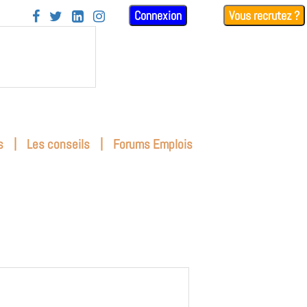
Connexion
Vous recrutez ?




|
|
s
Les conseils
Forums Emplois