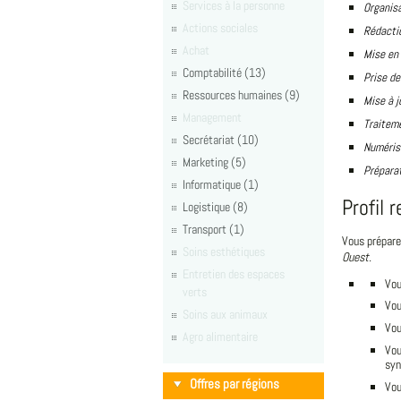
Services à la personne
Organis
Actions sociales
Rédactio
Achat
Mise en
Comptabilité (13)
Prise d
Ressources humaines (9)
Mise à j
Management
Traiteme
Secrétariat (10)
Numéris
Marketing (5)
Préparat
Informatique (1)
Profil 
Logistique (8)
Transport (1)
Vous prépare
Soins esthétiques
Ouest.
Entretien des espaces
Vou
verts
Vou
Soins aux animaux
Vou
Agro alimentaire
Vou
syn
Offres par régions
Vou