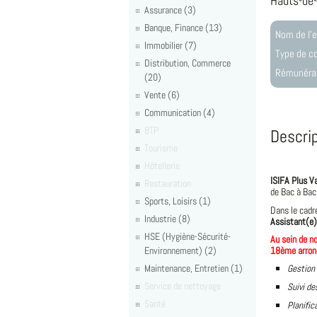
Hauts-de
Assurance (3)
Banque, Finance (13)
Nom de l'e
Immobilier (7)
Type de co
Distribution, Commerce
Rémunérat
(20)
Vente (6)
Communication (4)
BTP
Descri
Tourisme
Hôtellerie
ISIFA Plus V
Restauration
de Bac à Bac
Sports, Loisirs (1)
Dans le cadr
Industrie (8)
Assistant(e
HSE (Hygiène-Sécurité-
Au sein de n
18ème arrond
Environnement) (2)
Maintenance, Entretien (1)
Gestion
Service de nettoyage
Suivi de
Santé
Planific