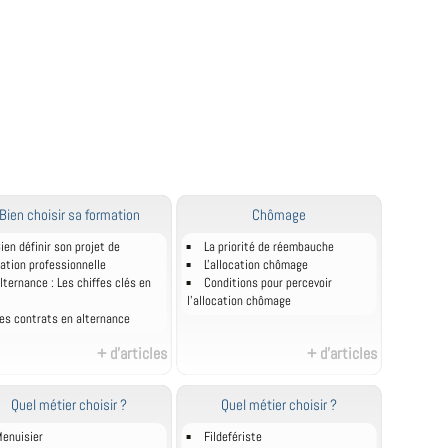
Bien choisir sa formation
Chômage
ien définir son projet de
La priorité de réembauche
ation professionnelle
L'allocation chômage
lternance : Les chiffes clés en
Conditions pour percevoir
l'allocation chômage
es contrats en alternance
+ d'articles
+ d'articles
Quel métier choisir ?
Quel métier choisir ?
enuisier
Fildefériste