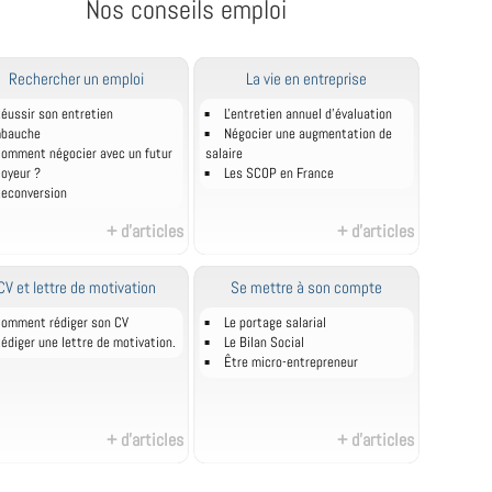
Nos conseils emploi
Rechercher un emploi
La vie en entreprise
éussir son entretien
L'entretien annuel d’évaluation
mbauche
Négocier une augmentation de
omment négocier avec un futur
salaire
oyeur ?
Les SCOP en France
econversion
+ d'articles
+ d'articles
CV et lettre de motivation
Se mettre à son compte
omment rédiger son CV
Le portage salarial
édiger une lettre de motivation.
Le Bilan Social
Être micro-entrepreneur
+ d'articles
+ d'articles