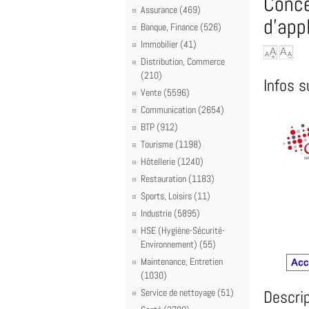
Conce
Assurance (469)
d'app
Banque, Finance (526)
Immobilier (41)
Distribution, Commerce
(210)
Infos s
Vente (5596)
Communication (2654)
BTP (912)
Tourisme (1198)
Hôtellerie (1240)
Restauration (1183)
Sports, Loisirs (11)
Industrie (5895)
HSE (Hygiène-Sécurité-
Environnement) (55)
Maintenance, Entretien
(1030)
Service de nettoyage (51)
Descrip