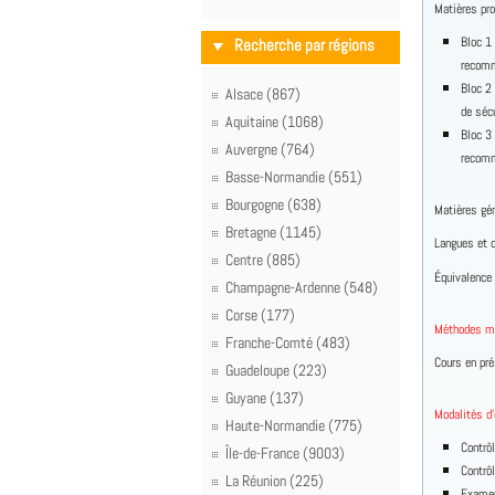
Matières pr
Bloc 1 
Recherche par régions
recomm
Bloc 2
Alsace (867)
de séc
Aquitaine (1068)
Bloc 3 
Auvergne (764)
recomm
Basse-Normandie (551)
Bourgogne (638)
Matières gé
Bretagne (1145)
Langues et c
Centre (885)
Équivalence
Champagne-Ardenne (548)
Corse (177)
Méthodes m
Franche-Comté (483)
Cours en pré
Guadeloupe (223)
Guyane (137)
Modalités d’
Haute-Normandie (775)
Contrô
Île-de-France (9003)
Contrô
La Réunion (225)
Examen