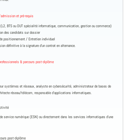
’admission et pré-requis
(L2, BTS ou DUT spécialité informatique, communication, gestion ou commerce)
ion des candidats sur dossier
de positionnement / Entretien individuel
on définitive à la signature d’un contrat en alternance.
rofessionnels & parcours post-diplôme
eur systèmes et réseaux, analyste en cybersécurité, administrateur de bases de
hitecte réseau/télécom, responsable d’applications informatiques.
ctivité
de service numérique (ESN) ou directement dans les services informatiques d’une
cours post-diplôme