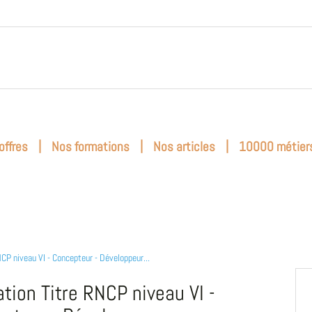
|
|
|
offres
Nos formations
Nos articles
10000 métier
NCP niveau VI - Concepteur - Développeur...
tion Titre RNCP niveau VI -