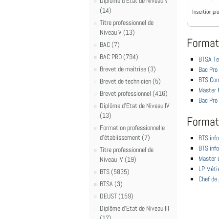
Diplôme d'Etat de Niveau V
(14)
Insertion pr
Titre professionnel de
Niveau V (13)
Format
BAC (7)
BAC PRO (794)
BTSA Te
Brevet de maîtrise (3)
Bac Pro 
BTS Com
Brevet de technicien (5)
Master 
Brevet professionnel (416)
Bac Pro 
Diplôme d'Etat de Niveau IV
(13)
Format
Formation professionnelle
d'établissement (7)
BTS info
BTS info
Titre professionnel de
Master 
Niveau IV (19)
LP Méti
BTS (5835)
Chef de 
BTSA (3)
DEUST (159)
Diplôme d'Etat de Niveau III
(17)