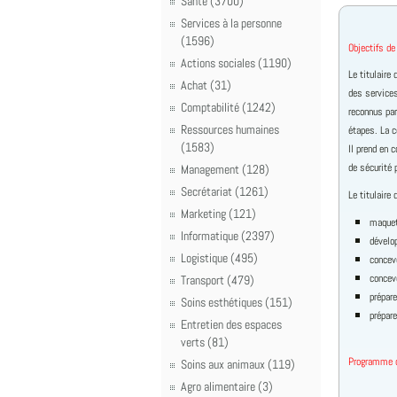
Santé (3700)
Services à la personne
(1596)
Objectifs de
Actions sociales (1190)
Le titulaire
Achat (31)
des services
Comptabilité (1242)
reconnus par
Ressources humaines
étapes. La c
(1583)
Il prend en 
de sécurité 
Management (128)
Secrétariat (1261)
Le titulaire 
Marketing (121)
maquet
Informatique (2397)
dévelop
Logistique (495)
concev
concevo
Transport (479)
prépare
Soins esthétiques (151)
prépare
Entretien des espaces
verts (81)
Programme d
Soins aux animaux (119)
Agro alimentaire (3)