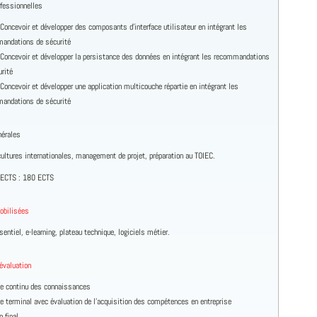
ofessionnelles
Concevoir et développer des composants d’interface utilisateur en intégrant les
andations de sécurité
 Concevoir et développer la persistance des données en intégrant les recommandations
urité
Concevoir et développer une application multicouche répartie en intégrant les
andations de sécurité
nérales
ultures internationales, management de projet, préparation au TOIEC.
 ECTS : 180 ECTS
obilisées
sentiel, e-learning, plateau technique, logiciels métier.
évaluation
le continu des connaissances
le terminal avec évaluation de l’acquisition des compétences en entreprise
 final.