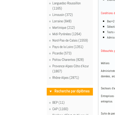
Languedoc-Roussillon
(1165)
Conditions d
Limousin (372)
Lorraine (848)
Bac+2 
Sélect
Martinique (212)
Tests 
Midi-Pyrénées (1264)
Admissi
Nord-Pas-de-Calais (1559)
Pays de la Loire (1351)
Débouchés p
Picardie (573)
Poitou-Charentes (828)
Métiers
Provence-Alpes-Côte d'Azur
(1867)
Administrat
données, arc
Rhône-Alpes (2871)
Secteurs d’a
Recherche par diplômes
Entreprises 
entreprise.
BEP (11)
CAP (1160)
Suite de par