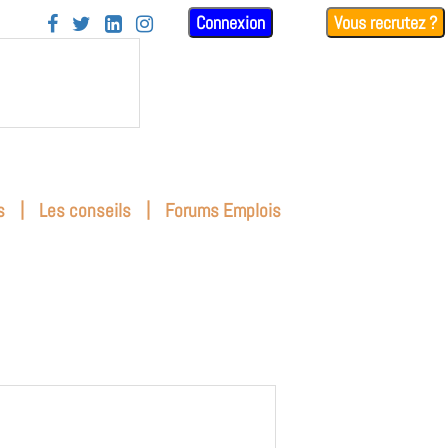
Connexion
Vous recrutez ?




|
|
s
Les conseils
Forums Emplois