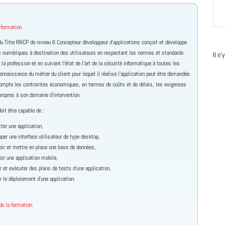
 formation
 du Titre RNCP de niveau 6 Concepteur développeur d’applications conçoit et développe
 numériques à destination des utilisateurs en respectant les normes et standards
Il n
 la profession et en suivant l’état de l’art de la sécurité informatique à toutes les
onnaissance du métier du client pour lequel il réalise l’application peut être demandée.
compte les contraintes économiques, en termes de coûts et de délais, les exigences
propres à son domaine d’intervention.
doit être capable de :
ter une application,
per une interface utilisateur de type desktop,
oir et mettre en place une base de données,
ir une application mobile,
r et exécuter des plans de tests d’une application,
r le déploiement d’une application.
e la formation