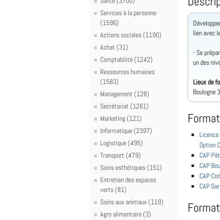
Descrip
Santé (3700)
Services à la personne
(1596)
Développer
lien avec l
Actions sociales (1190)
Achat (31)
- Se prépa
Comptabilité (1242)
un des niv
Ressources humaines
(1583)
Lieux de f
Boulogne 3
Management (128)
Secrétariat (1261)
Format
Marketing (121)
Informatique (2397)
Licence 
Logistique (495)
Option 
Transport (479)
CAP Pât
CAP Bou
Soins esthétiques (151)
CAP Coi
Entretien des espaces
CAP Gar
verts (81)
Soins aux animaux (119)
Format
Agro alimentaire (3)