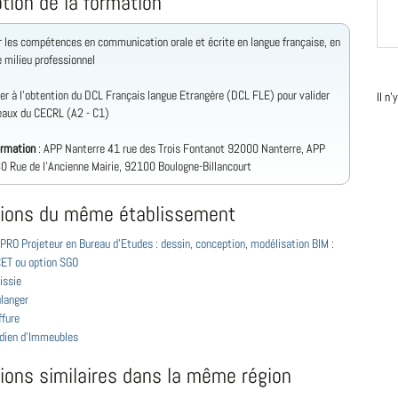
tion de la formation
 les compétences en communication orale et écrite en langue française, en
e milieu professionnel
rer à l'obtention du DCL Français langue Etrangère (DCL FLE) pour valider
Il n
eaux du CECRL (A2 - C1)
ormation
: APP Nanterre 41 rue des Trois Fontanot 92000 Nanterre, APP
0 Rue de l'Ancienne Mairie, 92100 Boulogne-Billancourt
ions du même établissement
PRO Projeteur en Bureau d'Etudes : dessin, conception, modélisation BIM :
CET ou option SGO
issie
langer
ffure
dien d'Immeubles
ions similaires dans la même région