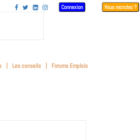
Connexion
Vous recrutez ?




|
|
s
Les conseils
Forums Emplois