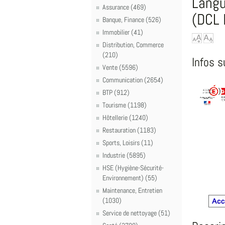
Langu
Assurance (469)
(DCL 
Banque, Finance (526)
Immobilier (41)
Distribution, Commerce
(210)
Infos s
Vente (5596)
Communication (2654)
BTP (912)
Tourisme (1198)
Hôtellerie (1240)
Restauration (1183)
Sports, Loisirs (11)
Industrie (5895)
HSE (Hygiène-Sécurité-
Environnement) (55)
Maintenance, Entretien
(1030)
Service de nettoyage (51)