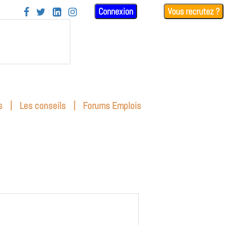
Connexion
Vous recrutez ?




|
|
s
Les conseils
Forums Emplois