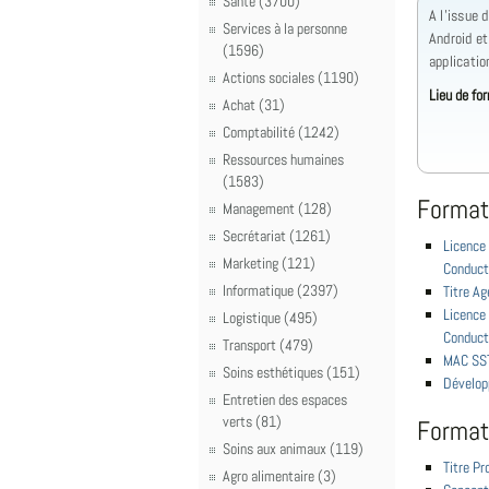
Santé (3700)
A l'issue 
Services à la personne
Android e
(1596)
applicatio
Actions sociales (1190)
Lieu de fo
Achat (31)
Comptabilité (1242)
Ressources humaines
(1583)
Format
Management (128)
Secrétariat (1261)
Licence 
Marketing (121)
Conduct
Informatique (2397)
Titre Ag
Licence 
Logistique (495)
Conduct
Transport (479)
MAC SST
Soins esthétiques (151)
Dévelop
Entretien des espaces
verts (81)
Format
Soins aux animaux (119)
Titre Pr
Agro alimentaire (3)