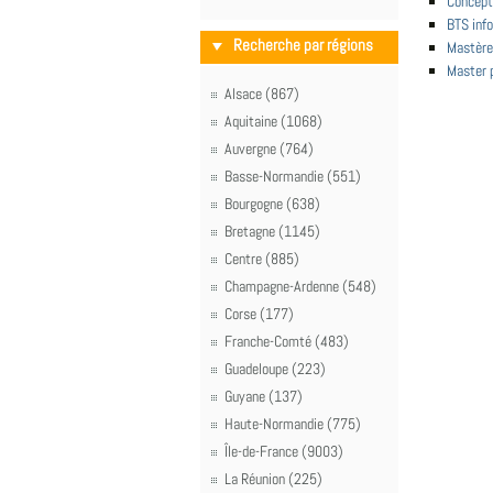
Concept
BTS info
Recherche par régions
Mastère
Master p
Alsace (867)
Aquitaine (1068)
Auvergne (764)
Basse-Normandie (551)
Bourgogne (638)
Bretagne (1145)
Centre (885)
Champagne-Ardenne (548)
Corse (177)
Franche-Comté (483)
Guadeloupe (223)
Guyane (137)
Haute-Normandie (775)
Île-de-France (9003)
La Réunion (225)