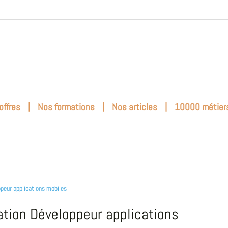
|
|
|
offres
Nos formations
Nos articles
10000 métier
peur applications mobiles
tion Développeur applications