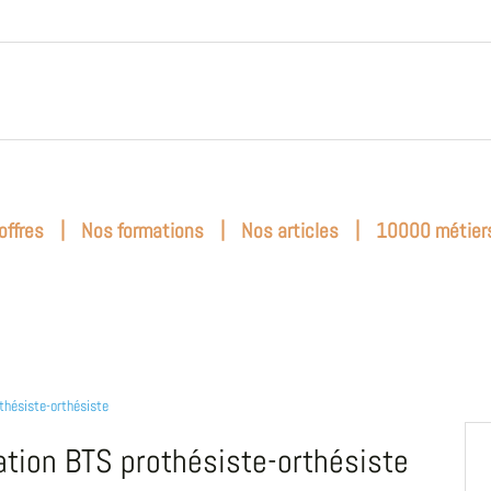
|
|
|
offres
Nos formations
Nos articles
10000 métier
thésiste-orthésiste
tion BTS prothésiste-orthésiste