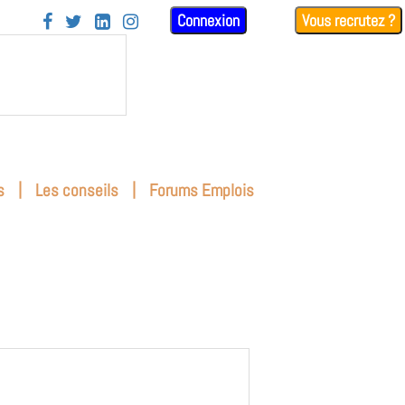
Connexion
Vous recrutez ?




|
|
s
Les conseils
Forums Emplois