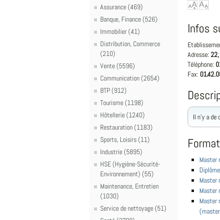
Assurance (469)
Banque, Finance (526)
Infos s
Immobilier (41)
Distribution, Commerce
Etablisseme
(210)
Adresse:
22,
Téléphone:
0
Vente (5596)
Fax:
01.42.0
Communication (2654)
BTP (912)
Descrip
Tourisme (1198)
Hôtellerie (1240)
Il n'y a de
Restauration (1183)
Sports, Loisirs (11)
Format
Industrie (5895)
Master r
HSE (Hygiène-Sécurité-
Diplôme 
Environnement) (55)
Master r
Maintenance, Entretien
Master 
(1030)
Master r
Service de nettoyage (51)
(maste