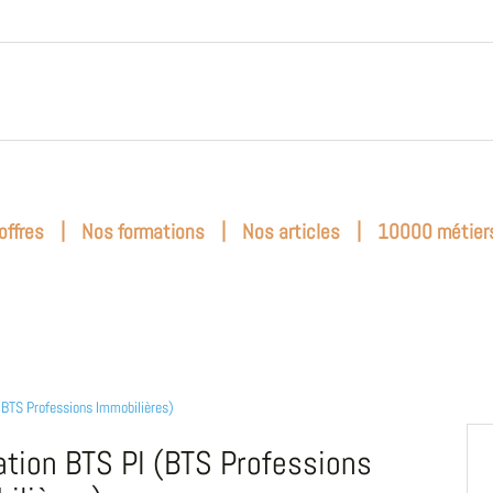
|
|
|
offres
Nos formations
Nos articles
10000 métier
(BTS Professions Immobilières)
tion BTS PI (BTS Professions