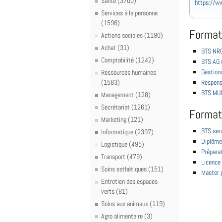
Santé (3700)
https://ww
Services à la personne
(1596)
Format
Actions sociales (1190)
Achat (31)
BTS NRC
Comptabilité (1242)
BTS AG 
Gestionn
Ressources humaines
(1583)
Responsa
BTS MUC
Management (128)
Secrétariat (1261)
Format
Marketing (121)
BTS serv
Informatique (2397)
Diplôme
Logistique (495)
Prépara
Transport (479)
Licence 
Soins esthétiques (151)
Master 
Entretien des espaces
verts (81)
Soins aux animaux (119)
Agro alimentaire (3)