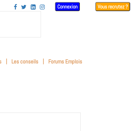
Connexion
Vous recrutez ?




|
|
s
Les conseils
Forums Emplois