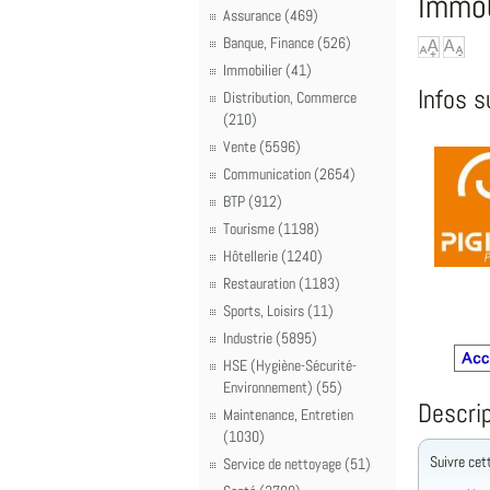
Immob
Assurance (469)
Banque, Finance (526)
Immobilier (41)
Infos s
Distribution, Commerce
(210)
Vente (5596)
Communication (2654)
BTP (912)
Tourisme (1198)
Hôtellerie (1240)
Restauration (1183)
Sports, Loisirs (11)
Industrie (5895)
HSE (Hygiène-Sécurité-
Environnement) (55)
Descrip
Maintenance, Entretien
(1030)
Suivre cet
Service de nettoyage (51)