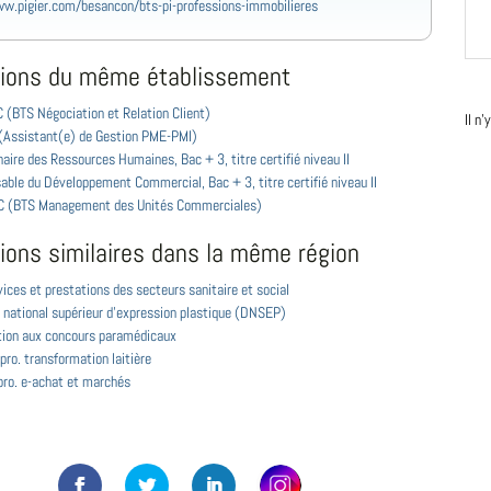
w.pigier.com/besancon/bts-pi-professions-immobilieres
ions du même établissement
 (BTS Négociation et Relation Client)
Il n
(Assistant(e) de Gestion PME-PMI)
aire des Ressources Humaines, Bac + 3, titre certifié niveau II
ble du Développement Commercial, Bac + 3, titre certifié niveau II
 (BTS Management des Unités Commerciales)
ions similaires dans la même région
ices et prestations des secteurs sanitaire et social
 national supérieur d'expression plastique (DNSEP)
tion aux concours paramédicaux
pro. transformation laitière
pro. e-achat et marchés