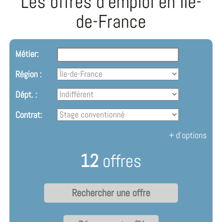
Les offres d'emploi en Île-
de-France
Métier:
Région :
Dépt. :
Contrat:
+ d'options
12
offres