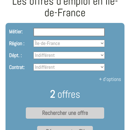
Les offres d'emploi en Île-
de-France
Métier:
Région :
Dépt. :
Contrat:
+ d'options
2
offres