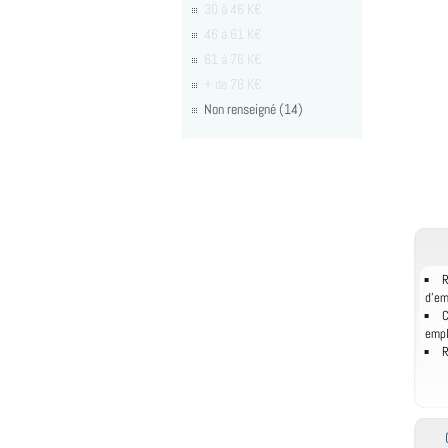
30 à 46 K€
46 à 61 K€
61 à 76 K€
+ de 76 K€
Non renseigné (14)
R
d'e
C
empl
R