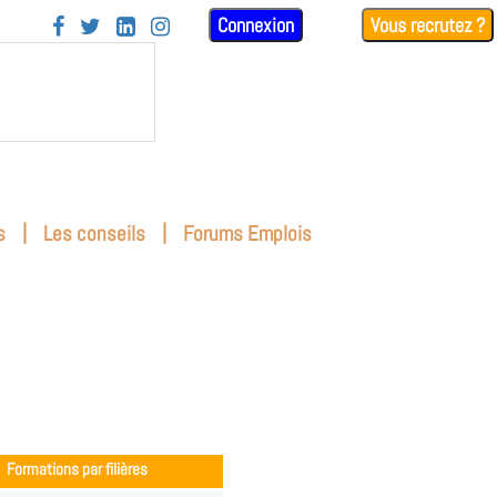
Connexion
Vous recrutez ?




|
|
s
Les conseils
Forums Emplois
Formations par filières