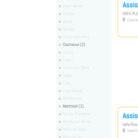
Assis
Blanc-Mesnil
Bobigny
ISIFA PL
Courne

Bondy
Bourget
Clichy-sous-Bois
Courneuve (2)
Drancy
Dugny
Épinay-sur-Seine
Gagny
Lilas
Livry-Gargan
Montfermeil
Montreuil (1)
Neuilly-Plaisance
Assis
Neuilly-sur-Marne
Isifa Plu
Noisy-le-Grand
Saint-D

Noisy-le-Sec