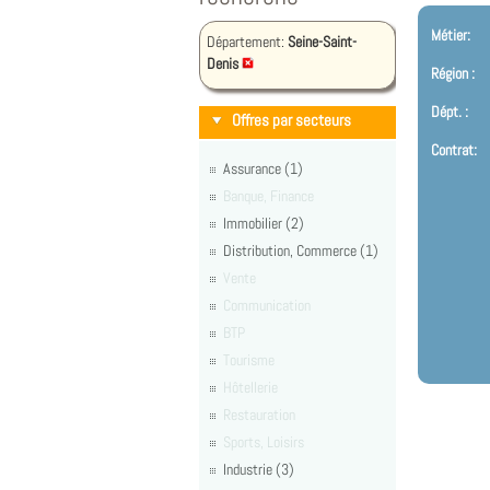
Métier:
Département:
Seine-Saint-
Denis
Région :
Dépt. :
Offres par secteurs
Contrat:
Assurance (1)
Banque, Finance
Immobilier (2)
Distribution, Commerce (1)
Vente
Communication
BTP
Tourisme
Hôtellerie
Restauration
Sports, Loisirs
Industrie (3)