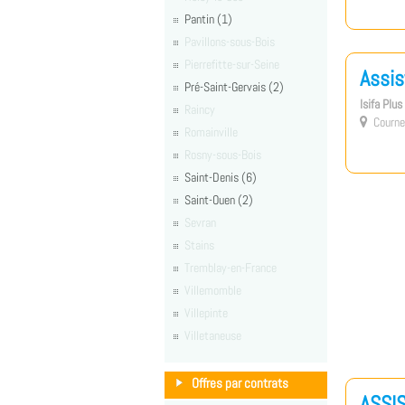
Pantin (1)
Pavillons-sous-Bois
Pierrefitte-sur-Seine
Assis
Pré-Saint-Gervais (2)
Isifa Plu
Raincy
Courne

Romainville
Rosny-sous-Bois
Saint-Denis (6)
Saint-Ouen (2)
Sevran
Stains
Tremblay-en-France
Villemomble
Villepinte
Villetaneuse
Offres par contrats
ASSI