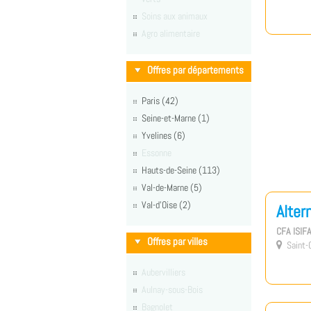
Soins aux animaux
Agro alimentaire
Offres par départements
Paris (42)
Seine-et-Marne (1)
Yvelines (6)
Essonne
Hauts-de-Seine (113)
Val-de-Marne (5)
Val-d'Oise (2)
Alter
CFA ISIF
Offres par villes
Saint-O

Aubervilliers
Aulnay-sous-Bois
Bagnolet