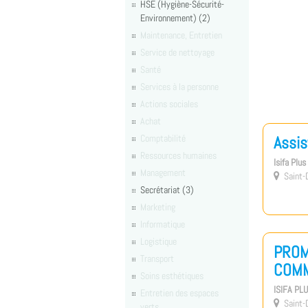
HSE (Hygiène-Sécurité-
Environnement) (2)
Maintenance, Entretien
Service de nettoyage
Santé
Services à la personne
Actions sociales
Achat
Comptabilité
Assis
Ressources humaines
Isifa Plu
Management
Saint-D

Secrétariat (3)
Marketing
Informatique
Logistique
PROM
Transport
COMM
Soins esthétiques
ISIFA PL
Entretien des espaces
Saint-D

verts