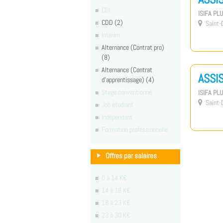
CDI
ISIFA PL
CDD (2)
Saint-D

Interim
Alternance (Contrat pro)
(8)
Alternance (Contrat
ASSI
d'apprentissage) (4)
Stage conventionné
ISIFA PL
Saint-D

Job étudiant
Indépendant
Formation professionnelle
Offres par salaires
0 à 14 K€
14 à 18 K€
18 à 23 K€
23 à 30 K€