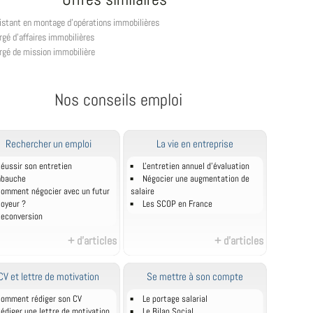
istant en montage d'opérations immobilières
rgé d'affaires immobilières
rgé de mission immobilière
Nos conseils emploi
Rechercher un emploi
La vie en entreprise
éussir son entretien
L'entretien annuel d’évaluation
mbauche
Négocier une augmentation de
omment négocier avec un futur
salaire
oyeur ?
Les SCOP en France
econversion
+ d'articles
+ d'articles
CV et lettre de motivation
Se mettre à son compte
omment rédiger son CV
Le portage salarial
édiger une lettre de motivation.
Le Bilan Social