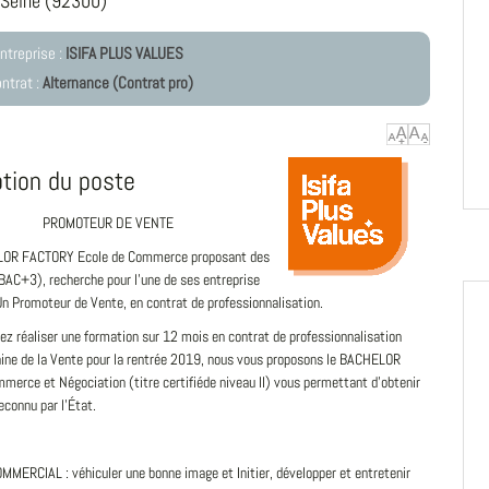
-Seine (92300)
ntreprise :
ISIFA PLUS VALUES
ntrat :
Alternance (Contrat pro)
ption du poste
PROMOTEUR DE VENTE
OR FACTORY Ecole de Commerce proposant des
C+3), recherche pour l’une de ses entreprise
Un Promoteur de Vente, en contrat de professionnalisation.
ez réaliser une formation sur 12 mois en contrat de professionnalisation
ine de la Vente pour la rentrée 2019, nous vous proposons le BACHELOR
merce et Négociation (titre certifiéde niveau II) vous permettant d’obtenir
econnu par l’État.
MERCIAL : véhiculer une bonne image et Initier, développer et entretenir