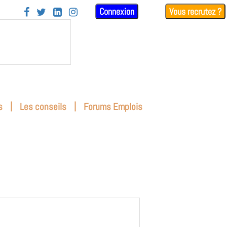
Connexion
Vous recrutez ?




|
|
s
Les conseils
Forums Emplois