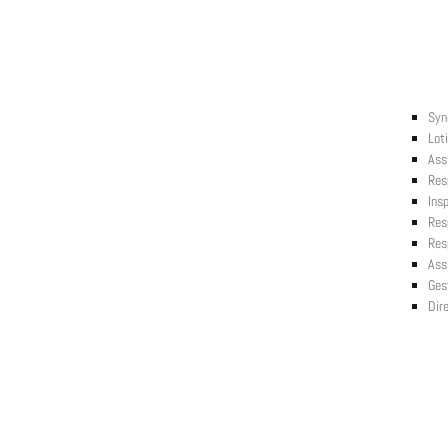
Syn
Lot
Ass
Res
Ins
Res
Res
Ass
Ges
Dir