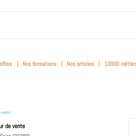
|
|
|
offres
Nos formations
Nos articles
10000 métier
e vente
r de vente