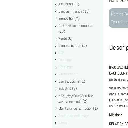
Hauts-de
Assurance (3)
Banque, Finance (13)
Nom de l'e
Immobilier (7)
Type de co
Distribution, Commerce
(20)
Vente (6)
Communication (4)
Descri
BTP
Tourisme
Hôtellerie
IPAC BACHEL
BACHELOR (BA
Restauration
partenaires 
Sports, Loisirs (1)
Vous souhait
Industrie (8)
dans le doma
HSE (Hygiène-Sécurité-
Marketin Com
Environnement) (2)
un Diplôme r
Maintenance, Entretien (1)
Mission :
Service de nettoyage
Santé
RELATION COM