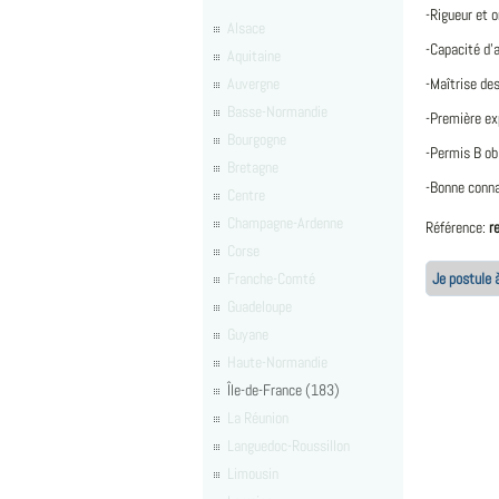
-Rigueur et 
Alsace
-Capacité d’
Aquitaine
Auvergne
-Maîtrise de
Basse-Normandie
-Première ex
Bourgogne
-Permis B ob
Bretagne
-Bonne conna
Centre
Champagne-Ardenne
Référence:
r
Corse
Franche-Comté
Je postule à
Guadeloupe
Guyane
Haute-Normandie
Île-de-France (183)
La Réunion
Languedoc-Roussillon
Limousin