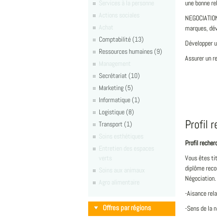
Services à la personne
une bonne re
Actions sociales
NEGOCIATION
Achat
marques, dév
Comptabilité (13)
Développer un
Ressources humaines (9)
Assurer un re
Management
Secrétariat (10)
Marketing (5)
Informatique (1)
Logistique (8)
Profil 
Transport (1)
Soins esthétiques
Profil recher
Entretien des espaces
verts
Vous êtes ti
diplôme reco
Soins aux animaux
Négociation.
Agro alimentaire
-Aisance rela
Offres par régions
-Sens de la 