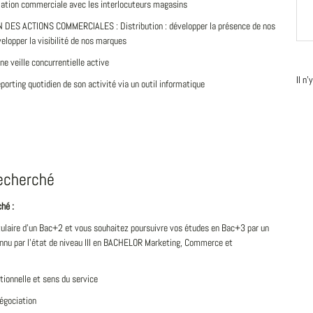
lation commerciale avec les interlocuteurs magasins
 DES ACTIONS COMMERCIALES : Distribution : développer la présence de nos
elopper la visibilité de nos marques
e veille concurrentielle active
Il n
porting quotidien de son activité via un outil informatique
recherché
ché :
tulaire d’un Bac+2 et vous souhaitez poursuivre vos études en Bac+3 par un
nnu par l’état de niveau III en BACHELOR Marketing, Commerce et
tionnelle et sens du service
négociation