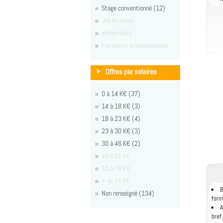
Stage conventionné (12)
Job étudiant
Indépendant
Formation professionnelle
Offres par salaires
0 à 14 K€ (37)
14 à 18 K€ (3)
18 à 23 K€ (4)
23 à 30 K€ (3)
30 à 46 K€ (2)
46 à 61 K€
61 à 76 K€
+ de 76 K€
B
Non renseigné (134)
form
A
bref