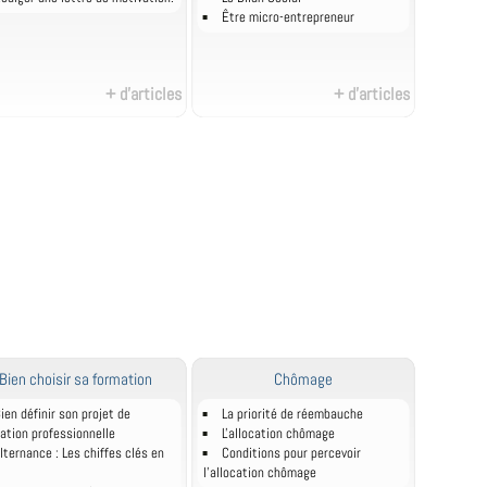
Être micro-entrepreneur
+ d'articles
+ d'articles
Bien choisir sa formation
Chômage
ien définir son projet de
La priorité de réembauche
ation professionnelle
L'allocation chômage
lternance : Les chiffes clés en
Conditions pour percevoir
l'allocation chômage