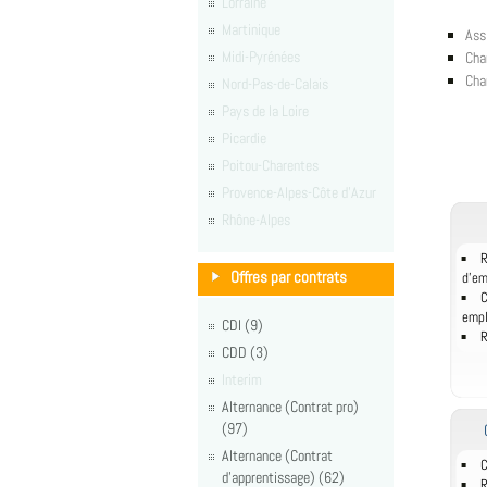
Lorraine
Martinique
Ass
Midi-Pyrénées
Cha
Cha
Nord-Pas-de-Calais
Pays de la Loire
Picardie
Poitou-Charentes
Provence-Alpes-Côte d'Azur
Rhône-Alpes
R
Offres par contrats
d'e
C
empl
CDI (9)
R
CDD (3)
Interim
Alternance (Contrat pro)
(97)
Alternance (Contrat
C
d'apprentissage) (62)
R