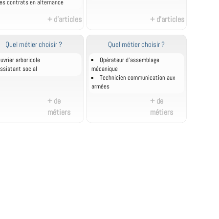
es contrats en alternance
+ d'articles
+ d'articles
Quel métier choisir ?
Quel métier choisir ?
uvrier arboricole
Opérateur d'assemblage
ssistant social
mécanique
Technicien communication aux
armées
+ de
+ de
métiers
métiers