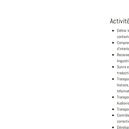
Activit
Définir 
contexte
Comprend
d'inter
Recense
linguist
Suivre e
traduct
Transpos
histoire
Informat
Transpos
Audiovis
Transpos
Contrôle
correctio
Développ