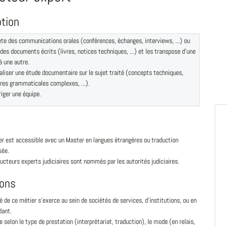
ption
ète des communications orales (conférences, échanges, interviews, ...) ou
 des documents écrits (livres, notices techniques, ...) et les transpose d'une
à une autre.
aliser une étude documentaire sur le sujet traité (concepts techniques,
res grammaticales complexes, ...).
riger une équipe.
er est accessible avec un Master en langues étrangères ou traduction
sée.
ucteurs experts judiciaires sont nommés par les autorités judiciaires.
ions
té de ce métier s'exerce au sein de sociétés de services, d'institutions, ou en
dant.
ie selon le type de prestation (interprétariat, traduction), le mode (en relais,