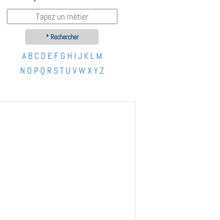
Rechercher
A
B
C
D
E
F
G
H
I
J
K
L
M
N
O
P
Q
R
S
T
U
V
W
X
Y
Z