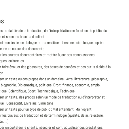
és
les modalités de la traduction, de l'interprétation en fonction du public, du
 et selon les besoins du client
re un texte, un dialogue et les restituer dans une autre langue auprès
locuteurs ou sur des documents
r les sources documentaires et mettre à jour ses connaissances
iques, culturelles
t faire évoluer des glossaires, des bases de données et des outils d'aide à la
ion
er un texte ou des propos dans un domaine : Arts, littérature, géographie,
, biographie, Diplomatique, politique, Droit, finance, économie, emploi,
ique, Scientifique, Sport, Technologique, Technique
er un texte, des propos selon un mode de traduction ou d'interprétariat :
uel, Consécutif, En relais, Simultané
er un texte pour un type de public : Mal entendant, Mal voyant
r les travaux de traduction et de terminologie (qualité, délai, relecture,
n, ...)
er un portefeuille clients, négocier et contractualiser des prestations