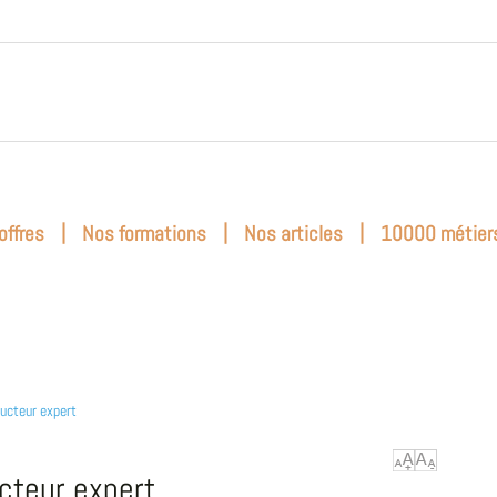
|
|
|
offres
Nos formations
Nos articles
10000 métier
ucteur expert
cteur expert