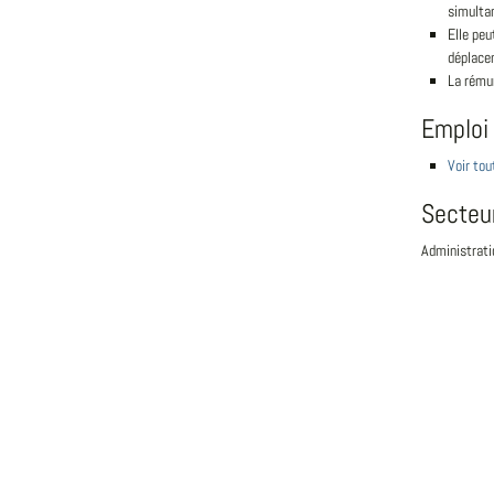
simultané
Elle peu
déplace
La rémun
Emploi
Voir tou
Secteu
Administrati