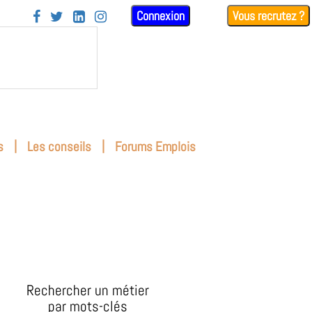
Connexion
Vous recrutez ?




|
|
s
Les conseils
Forums Emplois
Rechercher un métier
par mots-clés