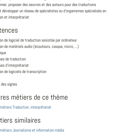
nner, proposer des oeuvres et des auteurs pour des traductions
t développer un réseau de spécialistes ou d'organismes spécialisés en
on et interprétariat
tences
ion de logiciel de traduction assistée par ordinateur
ion de matériels audio (écouteurs, casque, micro, ...)
ique
ues de traduction
es d'interprétariat
ion de logiciels de transcription
 des signes
tres métiers de ce thème
 métiers Traduction, interprétariat
iers similaires
 métiers Journalisme et information média