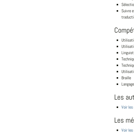
Sélectio
Suivre e
traducti
Compé
Utilisat
Utilisat
Linguist
Techniq
Techniqu
Utilisat
Braille
Langage
Les au
Voir les
Les mét
Voir les