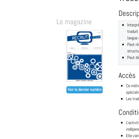
Descri
Le magazine
Interpr
traduit
langue 
Peut ré
structu
Peut di
Accès
Ce méti
Voir le dernier numéro
spéciali
Les trad
Condit
L'activi
indépen
Elle var