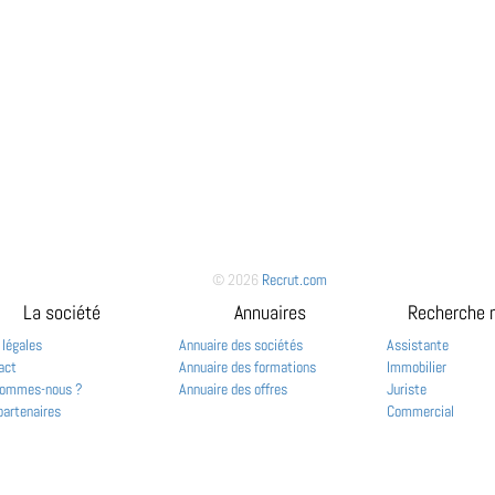
© 2026
Recrut.com
La société
Annuaires
Recherche 
 légales
Annuaire des sociétés
Assistante
act
Annuaire des formations
Immobilier
sommes-nous ?
Annuaire des offres
Juriste
partenaires
Commercial