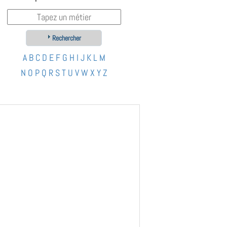
Rechercher
A
B
C
D
E
F
G
H
I
J
K
L
M
N
O
P
Q
R
S
T
U
V
W
X
Y
Z