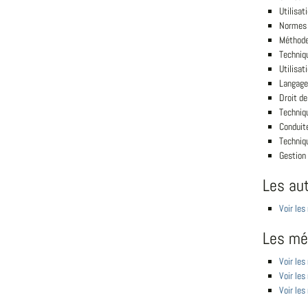
Utilisat
Normes 
Méthode
Techniqu
Utilisat
Langage
Droit de
Techniq
Conduite
Techniq
Gestion
Les au
Voir les
Les mét
Voir les
Voir les
Voir les