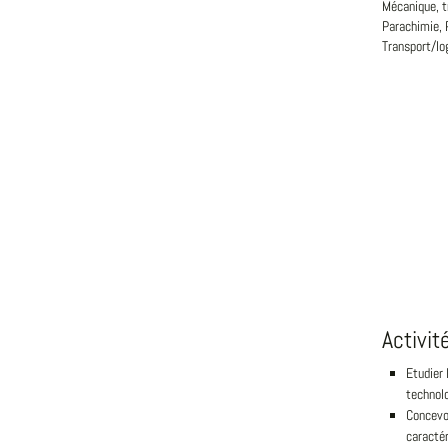
Mécanique, t
Parachimie, 
Transport/lo
Activit
Etudier 
technol
Concevoi
caractér