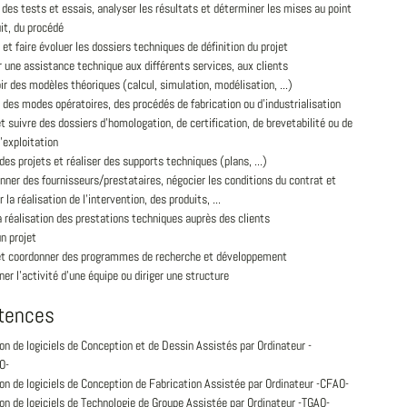
 des tests et essais, analyser les résultats et déterminer les mises au point
it, du procédé
 et faire évoluer les dossiers techniques de définition du projet
 une assistance technique aux différents services, aux clients
r des modèles théoriques (calcul, simulation, modélisation, ...)
 des modes opératoires, des procédés de fabrication ou d'industrialisation
et suivre des dossiers d'homologation, de certification, de brevetabilité ou de
d'exploitation
 des projets et réaliser des supports techniques (plans, ...)
nner des fournisseurs/prestataires, négocier les conditions du contrat et
r la réalisation de l'intervention, des produits, ...
a réalisation des prestations techniques auprès des clients
un projet
 et coordonner des programmes de recherche et développement
er l'activité d'une équipe ou diriger une structure
tences
ion de logiciels de Conception et de Dessin Assistés par Ordinateur -
O-
ion de logiciels de Conception de Fabrication Assistée par Ordinateur -CFAO-
ion de logiciels de Technologie de Groupe Assistée par Ordinateur -TGAO-