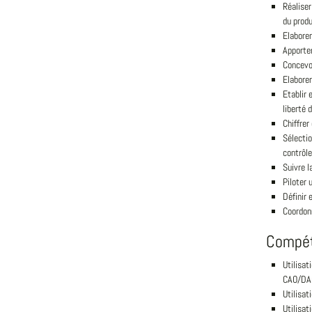
Réaliser
du produ
Elaborer
Apporter
Concevoi
Elaborer
Etablir 
liberté 
Chiffrer
Sélectio
contrôle
Suivre l
Piloter 
Définir
Coordonn
Compé
Utilisat
CAO/DA
Utilisat
Utilisat