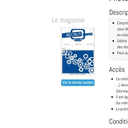
Descri
Le magazine
Conçoit
ceux dé
en mili
Définit
des rés
Peut su
Accès
Ce métie
Voir le dernier numéro
...) dan
(physiqu
Il est é
les mêm
La prati
Condit