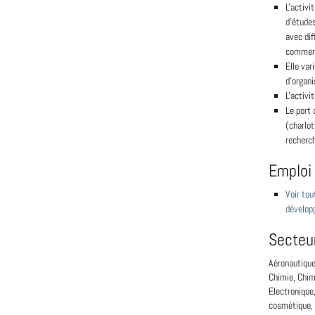
L'activi
d'étude
avec dif
commerci
Elle var
d'organi
L'activi
Le port 
(charlot
recherc
Emploi
Voir tou
dévelop
Secteu
Aéronautique
Chimie, Chimi
Electronique,
cosmétique, 