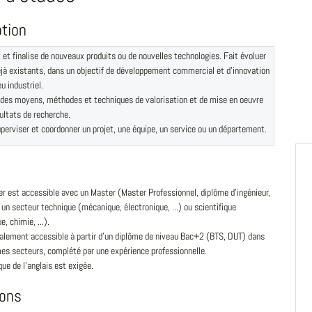
ption
 et finalise de nouveaux produits ou de nouvelles technologies. Fait évoluer
jà existants, dans un objectif de développement commercial et d'innovation
eu industriel.
 des moyens, méthodes et techniques de valorisation et de mise en oeuvre
ultats de recherche.
perviser et coordonner un projet, une équipe, un service ou un département.
r est accessible avec un Master (Master Professionnel, diplôme d'ingénieur,
s un secteur technique (mécanique, électronique, ...) ou scientifique
e, chimie, ...).
galement accessible à partir d'un diplôme de niveau Bac+2 (BTS, DUT) dans
es secteurs, complété par une expérience professionnelle.
que de l'anglais est exigée.
ions