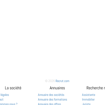
© 2026
Recrut.com
La société
Annuaires
Recherche 
 légales
Annuaire des sociétés
Assistante
act
Annuaire des formations
Immobilier
sommes-nous ?
Annuaire des offres
Juriste