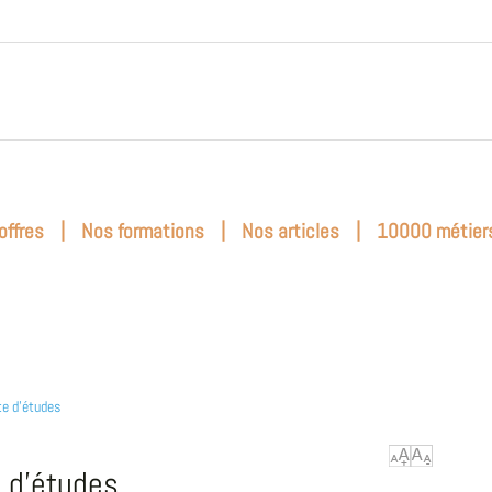
|
|
|
offres
Nos formations
Nos articles
10000 métier
te d'études
e d'études