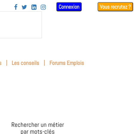
Connexion
Vous recrutez ?




|
|
s
Les conseils
Forums Emplois
Rechercher un métier
par mots-clés