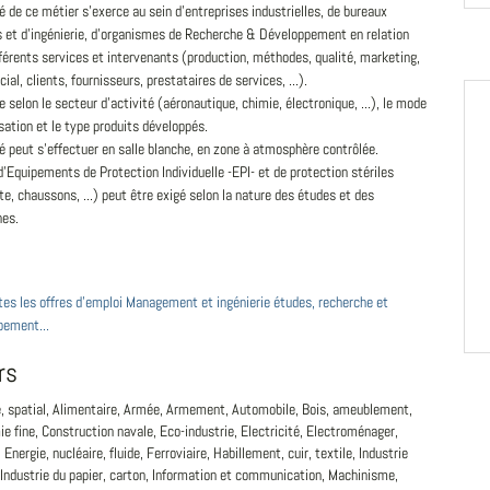
té de ce métier s'exerce au sein d'entreprises industrielles, de bureaux
s et d'ingénierie, d'organismes de Recherche & Développement en relation
férents services et intervenants (production, méthodes, qualité, marketing,
al, clients, fournisseurs, prestataires de services, ...).
ie selon le secteur d'activité (aéronautique, chimie, électronique, ...), le mode
sation et le type produits développés.
té peut s'effectuer en salle blanche, en zone à atmosphère contrôlée.
d'Equipements de Protection Individuelle -EPI- et de protection stériles
te, chaussons, ...) peut être exigé selon la nature des études et des
hes.
tes les offres d'emploi Management et ingénierie études, recherche et
pement...
rs
, spatial, Alimentaire, Armée, Armement, Automobile, Bois, ameublement,
e fine, Construction navale, Eco-industrie, Electricité, Electroménager,
 Energie, nucléaire, fluide, Ferroviaire, Habillement, cuir, textile, Industrie
Industrie du papier, carton, Information et communication, Machinisme,