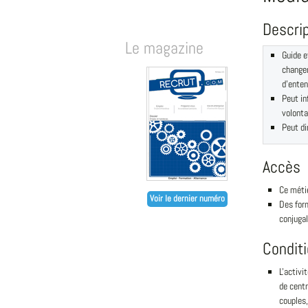
Descri
Le magazine
Guide e
changem
d'enten
Peut in
volonta
Peut dir
Accès
Ce métie
Voir le dernier numéro
Des for
conjugal
Condit
L'activi
de centr
couples,