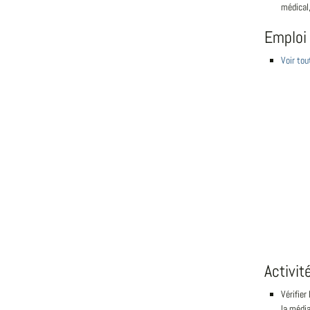
médical, 
Emploi
Voir to
Activit
Vérifier
la média