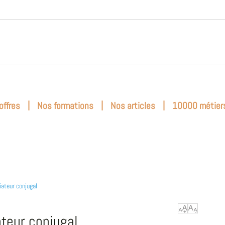
|
|
|
offres
Nos formations
Nos articles
10000 métier
ateur conjugal
teur conjugal