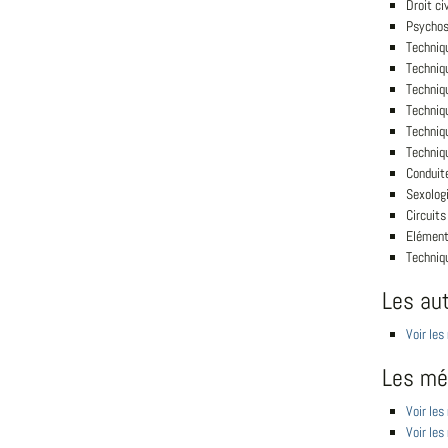
Droit civ
Psychos
Techniq
Techniq
Techniqu
Techniq
Techniqu
Techniqu
Conduite
Sexolog
Circuit
Elément
Techniq
Les au
Voir le
Les mét
Voir les
Voir les