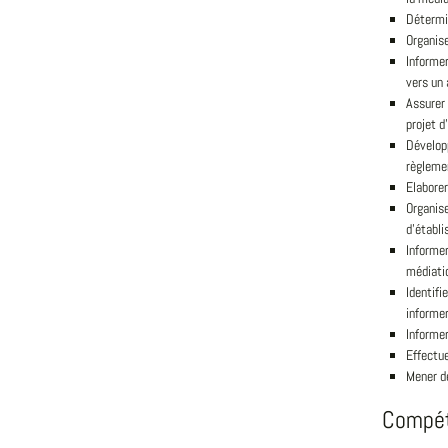
Détermin
Organise
Informer
vers un 
Assurer 
projet d
Développ
règleme
Elaborer
Organise
d'établi
Informer
médiatio
Identifi
informer
Informer
Effectue
Mener d
Compé