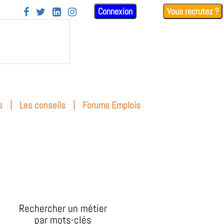
Connexion
Vous recrutez ?




|
|
s
Les conseils
Forums Emplois
Rechercher un métier
par mots-clés