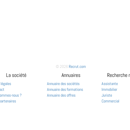
© 2026
Recrut.com
La société
Annuaires
Recherche 
 légales
Annuaire des sociétés
Assistante
act
Annuaire des formations
Immobilier
sommes-nous ?
Annuaire des offres
Juriste
partenaires
Commercial