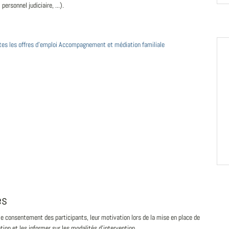
personnel judiciaire, ...).
utes les offres d'emploi Accompagnement et médiation familiale
és
 le consentement des participants, leur motivation lors de la mise en place de
tion et les informer sur les modalités d'intervention