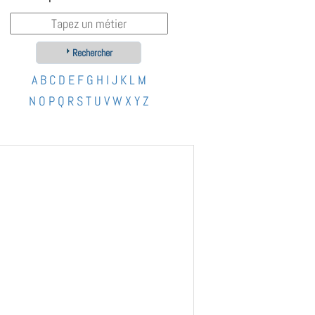
Rechercher
A
B
C
D
E
F
G
H
I
J
K
L
M
N
O
P
Q
R
S
T
U
V
W
X
Y
Z