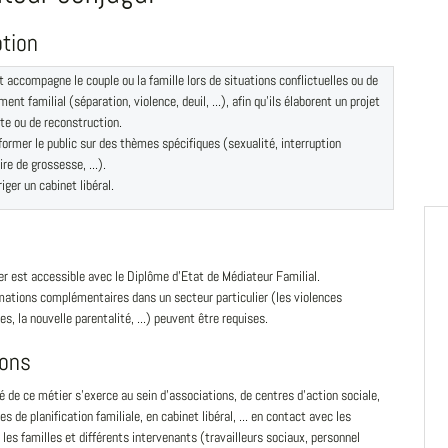
ption
t accompagne le couple ou la famille lors de situations conflictuelles ou de
ent familial (séparation, violence, deuil, ...), afin qu'ils élaborent un projet
te ou de reconstruction.
former le public sur des thèmes spécifiques (sexualité, interruption
ire de grossesse, ...).
iger un cabinet libéral.
r est accessible avec le Diplôme d'Etat de Médiateur Familial.
mations complémentaires dans un secteur particulier (les violences
es, la nouvelle parentalité, ...) peuvent être requises.
ions
té de ce métier s'exerce au sein d'associations, de centres d'action sociale,
es de planification familiale, en cabinet libéral, ... en contact avec les
 les familles et différents intervenants (travailleurs sociaux, personnel