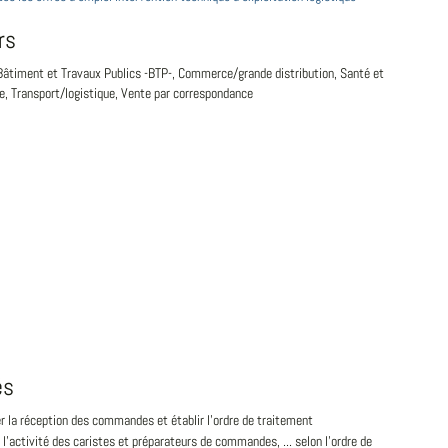
rs
 Bâtiment et Travaux Publics -BTP-, Commerce/grande distribution, Santé et
le, Transport/logistique, Vente par correspondance
és
r la réception des commandes et établir l'ordre de traitement
r l'activité des caristes et préparateurs de commandes, ... selon l'ordre de