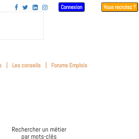
Connexion
Vous recrutez ?




|
|
s
Les conseils
Forums Emplois
Rechercher un métier
par mots-clés