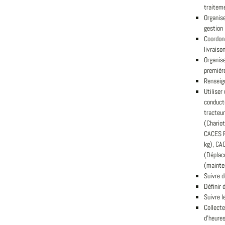
traitem
Organise
gestion
Coordonn
livraiso
Organise
première
Renseign
Utiliser
conduct
tracteur
(Chariot
CACES R
kg), CA
(Déplac
(mainte
Suivre d
Définir
Suivre l
Collecte
d'heures,