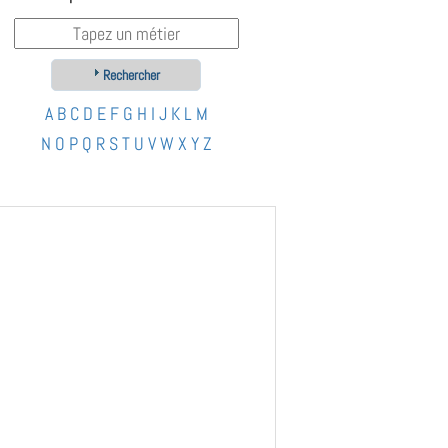
Rechercher
A
B
C
D
E
F
G
H
I
J
K
L
M
N
O
P
Q
R
S
T
U
V
W
X
Y
Z