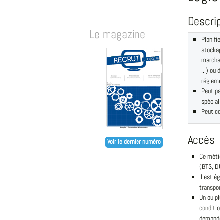
Descri
Le magazine
Planifi
stockag
marchan
...) ou 
régleme
Peut pa
spécial
Peut co
Accès
Voir le dernier numéro
Ce méti
(BTS, DU
Il est é
transpor
Un ou pl
conditio
demandé