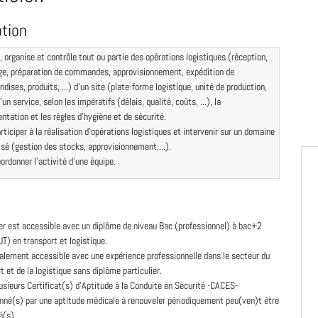
ption
e, organise et contrôle tout ou partie des opérations logistiques (réception,
e, préparation de commandes, approvisionnement, expédition de
dises, produits, ...) d'un site (plate-forme logistique, unité de production,
d'un service, selon les impératifs (délais, qualité, coûts, ...), la
ntation et les règles d'hygiène et de sécurité.
rticiper à la réalisation d'opérations logistiques et intervenir sur un domaine
isé (gestion des stocks, approvisionnement,...).
ordonner l'activité d'une équipe.
er est accessible avec un diplôme de niveau Bac (professionnel) à bac+2
T) en transport et logistique.
galement accessible avec une expérience professionnelle dans le secteur du
t et de la logistique sans diplôme particulier.
usieurs Certificat(s) d'Aptitude à la Conduite en Sécurité -CACES-
nné(s) par une aptitude médicale à renouveler périodiquement peu(ven)t être
(s).