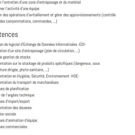
r l'entretien d'une zone d'entreposage et du matériel
er l'activité d'une équipe
r des opérations d'avitaillement et gérer des approvisionnements (contrôle
i des consommations, commandes, ...)
tences
ion de logiciel d'Echange de Données Informatisées -EDI-
tion d'un site d'entreposage (plan de circulation, ...)
de gestion de stocks
ntation sur le stockage de produits spécifiques (dangereux, sous
ure dirigée, phyto-sanitaire, ...)
ntation en Hygiène, Sécurité, Environnement -HSE-
ntation du transport de marchandises
es de planification
 de l'anglais technique
ues d'import/export
ntation des douanes
ion sociale
ues d'animation d'équipe
ues commerciales