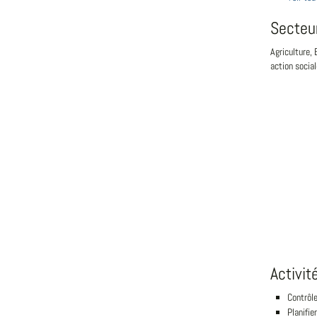
Secteu
Agriculture,
action socia
Activit
Contrôle
Planifie