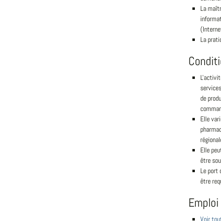
La maîtr
informat
(Interne
La prati
Condit
L'activi
service
de produ
commande
Elle var
pharmace
régional
Elle peu
être sou
Le port 
être req
Emploi
Voir tou