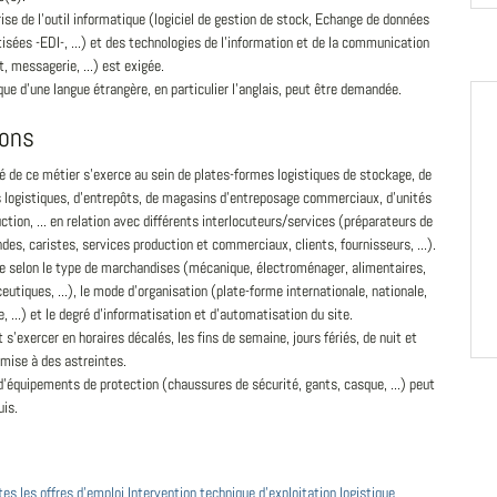
ise de l'outil informatique (logiciel de gestion de stock, Echange de données
isées -EDI-, ...) et des technologies de l'information et de la communication
t, messagerie, ...) est exigée.
que d'une langue étrangère, en particulier l'anglais, peut être demandée.
ions
té de ce métier s'exerce au sein de plates-formes logistiques de stockage, de
s logistiques, d'entrepôts, de magasins d'entreposage commerciaux, d'unités
ction, ... en relation avec différents interlocuteurs/services (préparateurs de
s, caristes, services production et commerciaux, clients, fournisseurs, ...).
ie selon le type de marchandises (mécanique, électroménager, alimentaires,
utiques, ...), le mode d'organisation (plate-forme internationale, nationale,
e, ...) et le degré d'informatisation et d'automatisation du site.
t s'exercer en horaires décalés, les fins de semaine, jours fériés, de nuit et
mise à des astreintes.
d'équipements de protection (chaussures de sécurité, gants, casque, ...) peut
uis.
tes les offres d'emploi Intervention technique d'exploitation logistique