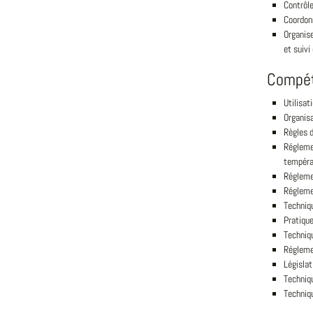
Contrôle
Coordonn
Organise
et suiv
Compé
Utilisat
Organisa
Règles 
Régleme
températ
Régleme
Régleme
Techniqu
Pratique
Techniq
Régleme
Législat
Techniq
Techniq