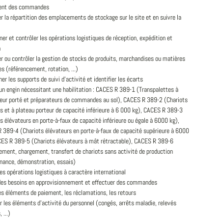
ent des commandes
r la répartition des emplacements de stockage sur le site et en suivre la
er et contrôler les opérations logistiques de réception, expédition et
n
r ou contrôler la gestion de stocks de produits, marchandises ou matières
s (référencement, rotation, ...)
er les supports de suivi d'activité et identifier les écarts
 un engin nécessitant une habilitation : CACES R 389-1 (Transpalettes à
eur porté et préparateurs de commandes au sol), CACES R 389-2 (Chariots
s et à plateau porteur de capacité inférieure à 6 000 kg), CACES R 389-3
s élévateurs en porte-à-faux de capacité inférieure ou égale à 6000 kg),
 389-4 (Chariots élévateurs en porte-à-faux de capacité supérieure à 6000
CES R 389-5 (Chariots élévateurs à mât rétractable), CACES R 389-6
ement, chargement, transfert de chariots sans activité de production
nance, démonstration, essais)
es opérations logistiques à caractère international
 des besoins en approvisionnement et effectuer des commandes
es éléments de paiement, les réclamations, les retours
r les éléments d'activité du personnel (congés, arrêts maladie, relevés
 ...)