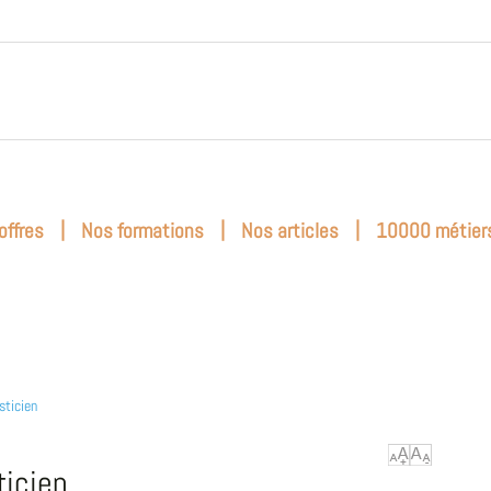
|
|
|
offres
Nos formations
Nos articles
10000 métier
sticien
ticien