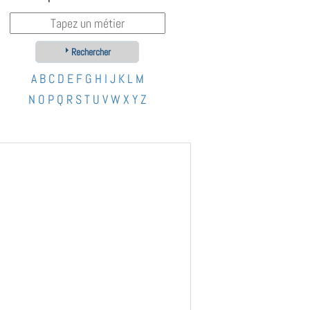
Rechercher
A
B
C
D
E
F
G
H
I
J
K
L
M
N
O
P
Q
R
S
T
U
V
W
X
Y
Z