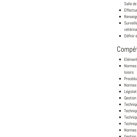
Salle de
Effectu
Renseign
Surveill
vétérina
Définir 
Compé
Elément
Normes e
loisirs
Procédu
Normes 
Législat
Gestion
Techniq
Techniqu
Techniq
Techniq
Normes 
Gestion 