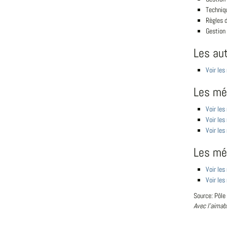
Techniq
Règles d
Gestion
Les au
Voir les
Les mét
Voir le
Voir le
Voir les
Les mé
Voir le
Voir les
Source: Pôle
Avec l'aimab