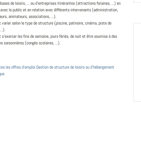
 bases de loisirs, ... ou d'entreprises itinérantes (attractions foraines, ...) en
avec le public et en relation avec différents intervenants (administration,
eurs, animateurs, associations, ...).
t varier selon le type de structure (piscine, patinoire, cinéma, piste de
...).
t s'exercer les fins de semaine, jours fériés, de nuit et être soumise à des
ns saisonnières (congés scolaires, ...).
tes les offres d'emploi Gestion de structure de loisirs ou d'hébergement
que