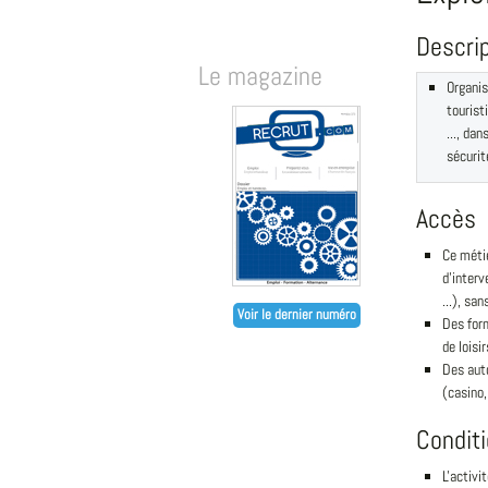
Descri
Le magazine
Organis
tourist
..., da
sécurit
Accès
Ce métie
d'interv
...), sa
Voir le dernier numéro
Des for
de loisir
Des auto
(casino,
Condit
L'activi