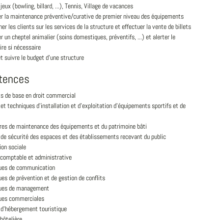
 jeux (bowling, billard, ...), Tennis, Village de vacances
er la maintenance préventive/curative de premier niveau des équipements
er les clients sur les services de la structure et effectuer la vente de billets
er un cheptel animalier (soins domestiques, préventifs, ...) et alerter le
ire si nécessaire
et suivre le budget d'une structure
tences
s de base en droit commercial
t techniques d'installation et d'exploitation d'équipements sportifs et de
res de maintenance des équipements et du patrimoine bâti
de sécurité des espaces et des établissements recevant du public
ion sociale
 comptable et administrative
ues de communication
es de prévention et de gestion de conflits
ues de management
ues commerciales
d'hébergement touristique
hôtelière