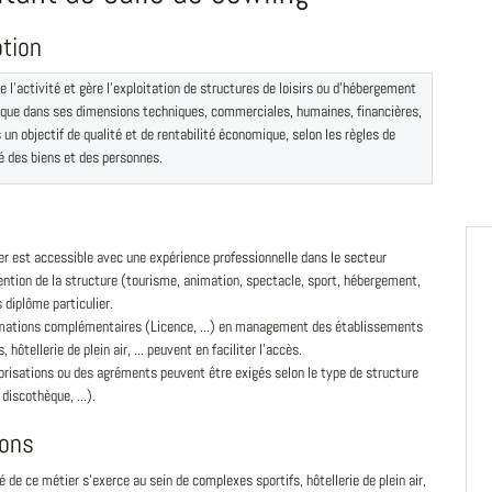
ption
e l'activité et gère l'exploitation de structures de loisirs ou d'hébergement
ique dans ses dimensions techniques, commerciales, humaines, financières,
ns un objectif de qualité et de rentabilité économique, selon les règles de
é des biens et des personnes.
r est accessible avec une expérience professionnelle dans le secteur
ention de la structure (tourisme, animation, spectacle, sport, hébergement,
ns diplôme particulier.
mations complémentaires (Licence, ...) en management des établissements
s, hôtellerie de plein air, ... peuvent en faciliter l'accès.
risations ou des agréments peuvent être exigés selon le type de structure
 discothèque, ...).
ions
té de ce métier s'exerce au sein de complexes sportifs, hôtellerie de plein air,