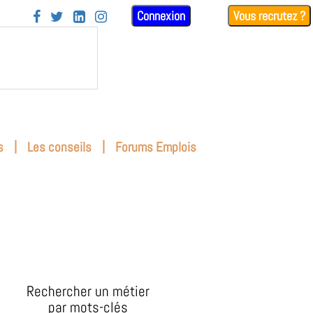
Connexion
Vous recrutez ?




|
|
s
Les conseils
Forums Emplois
Rechercher un métier
par mots-clés