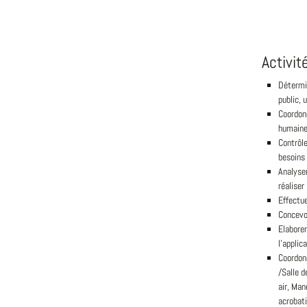
Activit
Détermin
public, 
Coordonn
humaines
Contrôle
besoins
Analyser
réaliser
Effectue
Concevoi
Elaborer
l'applic
Coordonn
/Salle d
air, Man
acrobati