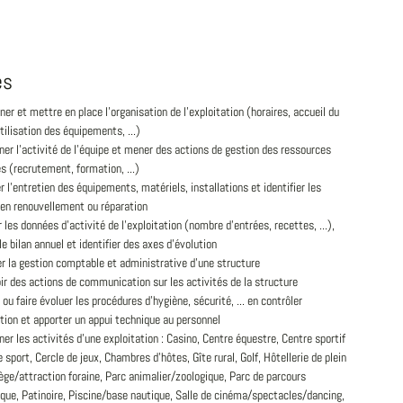
és
er et mettre en place l'organisation de l'exploitation (horaires, accueil du
utilisation des équipements, ...)
er l'activité de l'équipe et mener des actions de gestion des ressources
 (recrutement, formation, ...)
r l'entretien des équipements, matériels, installations et identifier les
 en renouvellement ou réparation
 les données d'activité de l'exploitation (nombre d'entrées, recettes, ...),
 le bilan annuel et identifier des axes d'évolution
r la gestion comptable et administrative d'une structure
r des actions de communication sur les activités de la structure
 ou faire évoluer les procédures d'hygiène, sécurité, ... en contrôler
ation et apporter un appui technique au personnel
er les activités d'une exploitation : Casino, Centre équestre, Centre sportif
e sport, Cercle de jeux, Chambres d'hôtes, Gîte rural, Golf, Hôtellerie de plein
ège/attraction foraine, Parc animalier/zoologique, Parc de parcours
que, Patinoire, Piscine/base nautique, Salle de cinéma/spectacles/dancing,