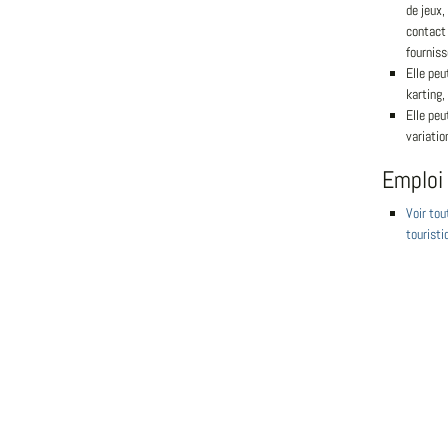
de jeux,
contact 
fourniss
Elle peu
karting, 
Elle peu
variatio
Emploi
Voir tou
touristi