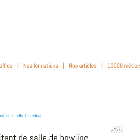
|
|
|
offres
Nos formations
Nos articles
10000 métier
oitant de salle de bowling
itant de salle de bowling