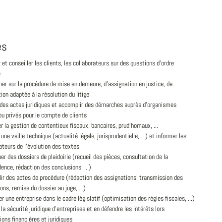
és
 et conseiller les clients, les collaborateurs sur des questions d'ordre
e
er sur la procédure de mise en demeure, d'assignation en justice, de
tion adaptée à la résolution du litige
 des actes juridiques et accomplir des démarches auprès d'organismes
ou privés pour le compte de clients
r la gestion de contentieux fiscaux, bancaires, prud'homaux, ...
 une veille technique (actualité légale, jurisprudentielle, ...) et informer les
ateurs de l'évolution des textes
er des dossiers de plaidoirie (recueil des pièces, consultation de la
dence, rédaction des conclusions, ...)
ir des actes de procédure (rédaction des assignations, transmission des
ons, remise du dossier au juge, ...)
er une entreprise dans le cadre législatif (optimisation des règles fiscales, ...)
à la sécurité juridique d'entreprises et en défendre les intérêts lors
ions financières et juridiques