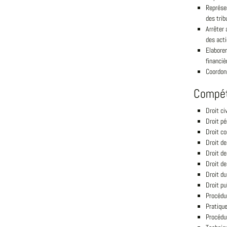
Représen
des trib
Arrêter 
des acti
Elaborer
financièr
Coordonn
Compé
Droit civ
Droit pé
Droit c
Droit de
Droit d
Droit de
Droit du
Droit pu
Procédu
Pratique
Procédur