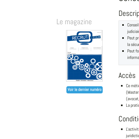
Descri
Le magazine
Conseil
judicia
Peut pr
la sécu
Peut fo
informa
Accès
Ce métie
Voir le dernier numéro
(Master 
(avocat,
La prati
Condit
L'activi
juridict