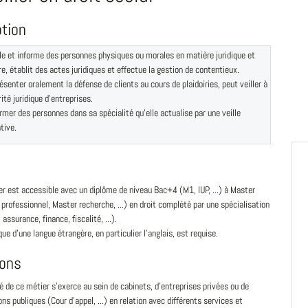
ption
le et informe des personnes physiques ou morales en matière juridique et
ire, établit des actes juridiques et effectue la gestion de contentieux.
ésenter oralement la défense de clients au cours de plaidoiries, peut veiller à
rité juridique d'entreprises.
rmer des personnes dans sa spécialité qu'elle actualise par une veille
tive.
r est accessible avec un diplôme de niveau Bac+4 (M1, IUP, ...) à Master
professionnel, Master recherche, ...) en droit complété par une spécialisation
 assurance, finance, fiscalité, ...).
que d'une langue étrangère, en particulier l'anglais, est requise.
ions
té de ce métier s'exerce au sein de cabinets, d'entreprises privées ou de
ions publiques (Cour d'appel, ...) en relation avec différents services et