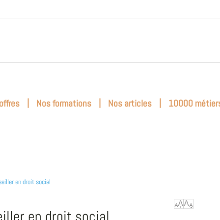
|
|
|
offres
Nos formations
Nos articles
10000 métier
eiller en droit social
iller en droit social