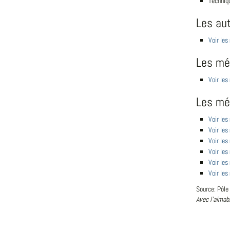
Techniq
Les au
Voir les
Les mét
Voir les
Les mé
Voir les
Voir le
Voir les
Voir les
Voir le
Voir les
Source: Pôle
Avec l'aimab