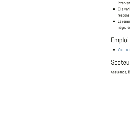
interven
Elle var
responsa
La rémun
négocié
Emploi
Voir tou
Secteu
Assurance, 