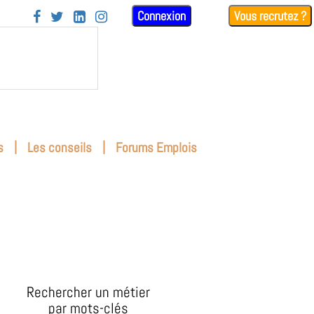
Connexion
Vous recrutez ?




|
|
s
Les conseils
Forums Emplois
Rechercher un métier
par mots-clés