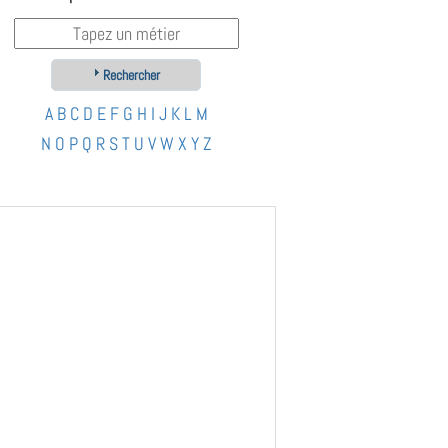
Rechercher
A
B
C
D
E
F
G
H
I
J
K
L
M
N
O
P
Q
R
S
T
U
V
W
X
Y
Z