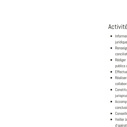
Activit
Informer
juridiqu
Renseign
concilia
Rédiger
publics 
Effectue
Réaliser
collabor
Constitu
jurispru
Accompl
conclusi
Conseill
Veiller 
d'opérat