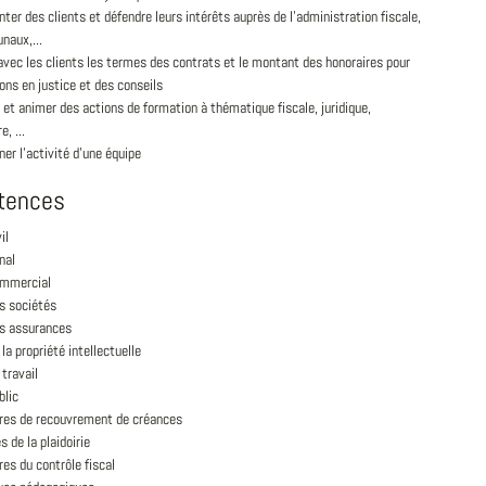
ter des clients et défendre leurs intérêts auprès de l'administration fiscale,
unaux,...
avec les clients les termes des contrats et le montant des honoraires pour
ons en justice et des conseils
 et animer des actions de formation à thématique fiscale, juridique,
e, ...
er l'activité d'une équipe
tences
il
nal
ommercial
s sociétés
es assurances
 la propriété intellectuelle
 travail
blic
res de recouvrement de créances
s de la plaidoirie
es du contrôle fiscal