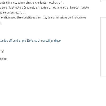
ants (finance, administrations, clients, notaires, ...).
ie selon la structure (cabinet, entreprise, ...) et la fonction (avocat, juriste,
ble contentieux, ...).
ération peut être constituée d'un fixe, de commissions ou d'honoraires
s.
tes les offres d'emploi Défense et conseil juridique
rs
Banque