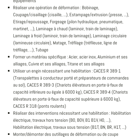
équipements
Réaliser une opération de déformation : Bobinage,
Coupage/cisaillage (cisaille, ...), Estampage/extrusion (presse, ...),
Etirage/repoussage, Forgeage (pilon hydraulique, pneumatique,
martinet, ...), Laminage à chaud (laminoir, train de laminage),
Laminage à froid (laminoir, train de laminage), Laminage circulaire
(lamineuse circulaire), Matage, Tréfilage (tréfileuse, ligne de
tréfilage, ...), Tubage
Former un matériau spécifique : Acier, acier inox, Aluminium et ses
alliages, Cuivre et ses alliages, Titane et ses alliages
Utiliser un engin nécessitant une habilitation : CACES R 389-1
(Transpalettes à conducteur porté et préparateurs de commandes
au sol), CACES R 389-3 (Chariots élévateurs en porte-à-faux de
capacité inférieure ou égale à 6000 kg), CACES R 389-4 (Chariots
élévateurs en porte-à-faux de capacité supérieure à 6000 kg),
CACES R 318 (ponts roulants)
Réaliser des interventions nécessitant une habilitation : Habilitation
électrique, travaux hors tension (B0, B0V, B1 B1V, H0, ...),
Habilitation électrique, travaux sous tension (B1T, BN, BR, H1T, ...)
Monter/démonter des outillages de déformation ou de coupe