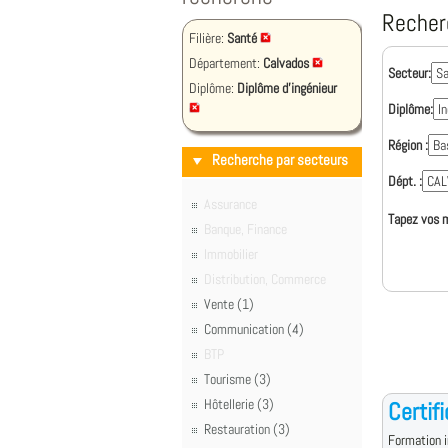
Recher
Filière:
Santé
Département:
Calvados
Secteur:
Diplôme:
Diplôme d'ingénieur
Diplôme:
Région :
Recherche par secteurs
Dépt. :
Assurance
Tapez vos m
Banque, Finance
Immobilier
Distribution, Commerce
Vente (1)
Communication (4)
BTP
Tourisme (3)
Hôtellerie (3)
Certif
Restauration (3)
Formation i