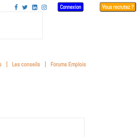
Connexion
Vous recrutez ?




|
|
s
Les conseils
Forums Emplois