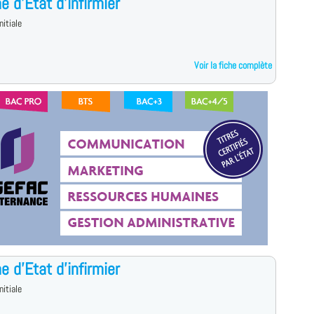
e d'Etat d'infirmier
nitiale
Voir la fiche complète
e d'Etat d'infirmier
nitiale