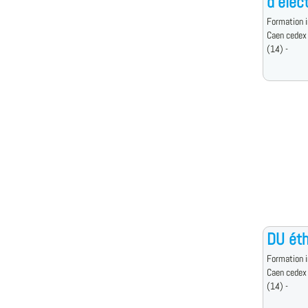
d'élec
Formation i
Caen cedex
(14) -
DU éth
Formation i
Caen cedex
(14) -