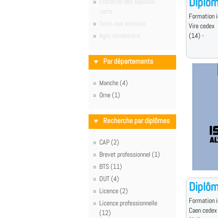
Diplôm
Entretien des espaces
verts
Formation i
Soins aux animaux
Vire cedex
Agro alimentaire
(14) -
Par départements
Manche (4)
Orne (1)
Recherche par diplômes
CAP (2)
Brevet professionnel (1)
BTS (11)
DUT (4)
Diplôm
Licence (2)
Formation i
Licence professionnelle
Caen cedex
(12)