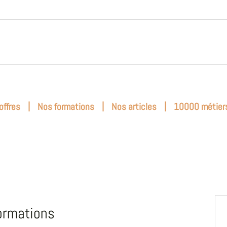
|
|
|
offres
Nos formations
Nos articles
10000 métier
ormations