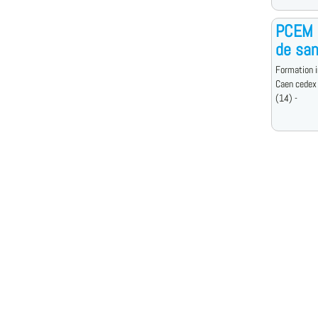
PCEM 
de san
Formation i
Caen cedex
(14) -