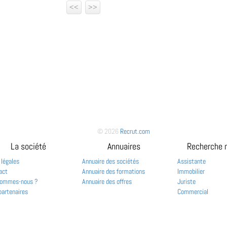
<<
>>
© 2026
Recrut.com
La société
Annuaires
Recherche 
 légales
Annuaire des sociétés
Assistante
act
Annuaire des formations
Immobilier
sommes-nous ?
Annuaire des offres
Juriste
partenaires
Commercial