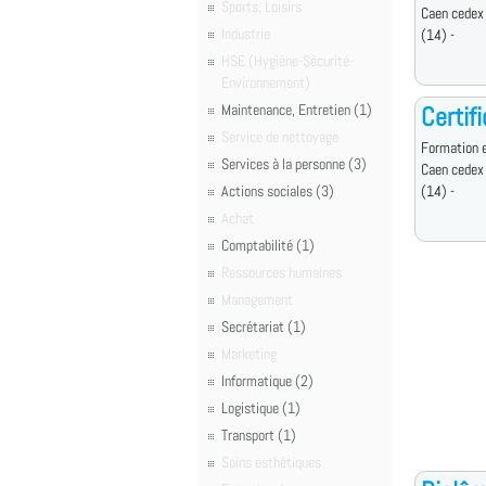
Sports, Loisirs
Caen cedex
Industrie
(14) -
HSE (Hygiène-Sécurité-
Environnement)
Maintenance, Entretien (1)
Certif
Service de nettoyage
Formation e
Services à la personne (3)
Caen cedex
Actions sociales (3)
(14) -
Achat
Comptabilité (1)
Ressources humaines
Management
Secrétariat (1)
Marketing
Informatique (2)
Logistique (1)
Transport (1)
Soins esthétiques