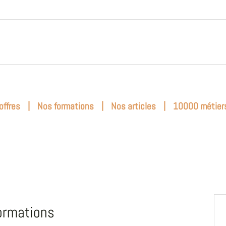
|
|
|
offres
Nos formations
Nos articles
10000 métier
ormations