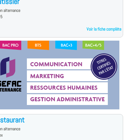
tissier
n alternance
 5
Voir la fiche complète
staurant
n alternance
ex