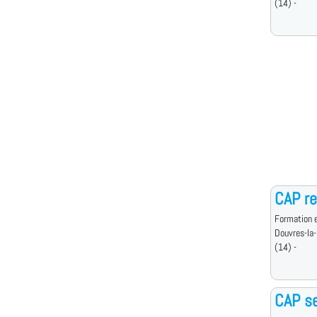
(14) -
CAP re
Formation e
Douvres-la-
(14) -
CAP se