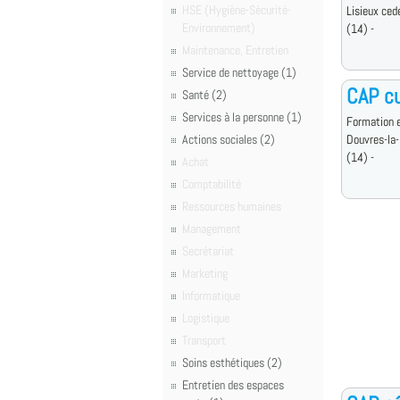
HSE (Hygiène-Sécurité-
Lisieux ced
Environnement)
(14) -
Maintenance, Entretien
Service de nettoyage (1)
CAP cu
Santé (2)
Services à la personne (1)
Formation e
Actions sociales (2)
Douvres-la-
(14) -
Achat
Comptabilité
Ressources humaines
Management
Secrétariat
Marketing
Informatique
Logistique
Transport
Soins esthétiques (2)
Entretien des espaces