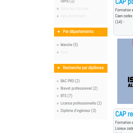
CAP pâ
verts (1)
Soins aux animaux
Formation e
Agro alimentaire
Caen cedex
(14) -
Par départements
Manche (5)
Orne
Recherche par diplômes
BAC PRO (2)
Brevet professionnel (2)
BTS (7)
Licence professionnelle (2)
Diplôme d'ingénieur (3)
CAP re
Formation e
Lisieux ced