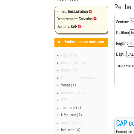
Recher
Filière:
Restauration
Département:
Calvados
Secteur:
Diplôme:
CAP
Diplôme:
Recherche par secteurs
Région :
Dépt. :
Assurance
Banque, Finance
Tapez vos m
Immobilier
Distribution, Commerce
Vente (4)
Communication
BTP
Tourisme (7)
Hôtellerie (7)
CAP cu
Sports, Loisirs
Industrie (4)
Formation e