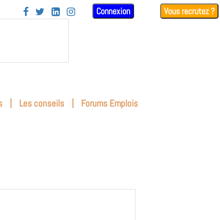
Connexion
Vous recrutez ?




|
|
s
Les conseils
Forums Emplois