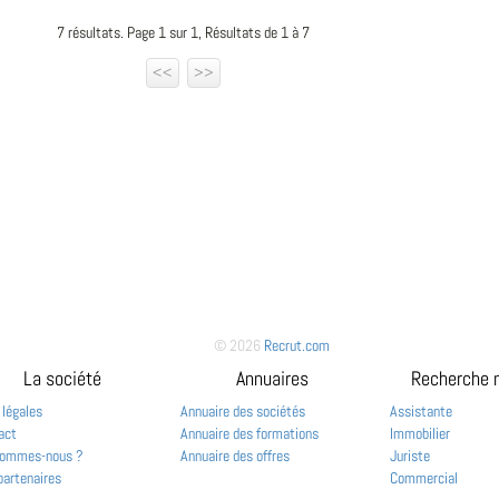
7 résultats. Page 1 sur 1, Résultats de 1 à 7
<<
>>
© 2026
Recrut.com
La société
Annuaires
Recherche 
 légales
Annuaire des sociétés
Assistante
act
Annuaire des formations
Immobilier
sommes-nous ?
Annuaire des offres
Juriste
partenaires
Commercial