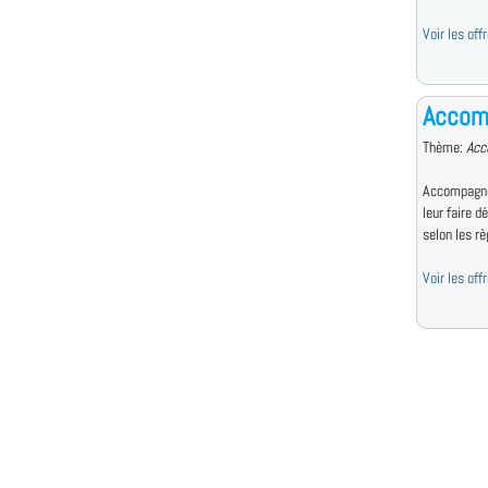
Voir les of
Accom
Thème:
Acc
Accompagne 
leur faire d
selon les règ
Voir les of