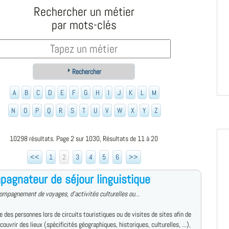
Rechercher un métier
par mots-clés
Rechercher
A
B
C
D
E
F
G
H
I
J
K
L
M
N
O
P
Q
R
S
T
U
V
W
X
Y
Z
10298 résultats. Page 2 sur 1030, Résultats de 11 à 20
<<
1
2
3
4
5
6
>>
agnateur de séjour linguistique
ompagnement de voyages, d'activités culturelles ou...
des personnes lors de circuits touristiques ou de visites de sites afin de
écouvrir des lieux (spécificités géographiques, historiques, culturelles, ...),