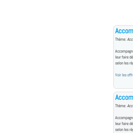
Accomp
Thème:
Acc
Accompagne 
leur faire d
selon les règ
Voir les of
Accom
Thème:
Acc
Accompagne 
leur faire d
selon les règ