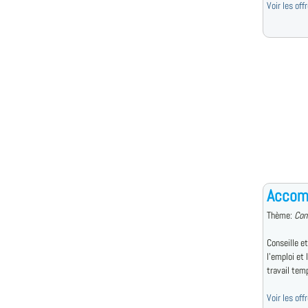
Voir les of
Accomp
Thème:
Con
Conseille e
l'emploi et
travail temp
Voir les off