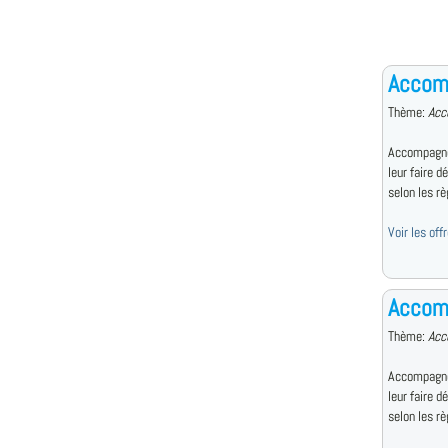
Accom
Thème:
Acc
Accompagne 
leur faire d
selon les règ
Voir les of
Accomp
Thème:
Acc
Accompagne 
leur faire d
selon les règ