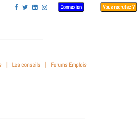
Connexion
Vous recrutez ?




|
|
s
Les conseils
Forums Emplois