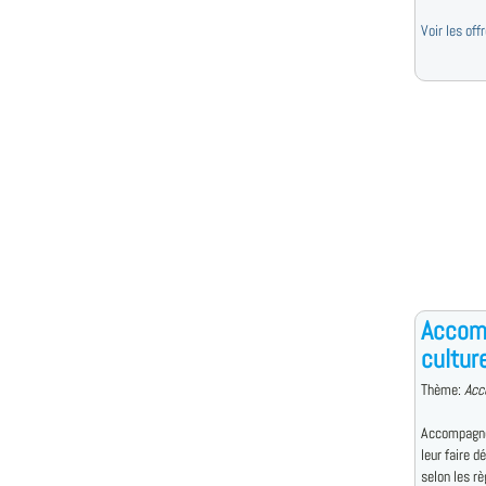
Voir les of
Accomp
culture
Thème:
Acc
Accompagne 
leur faire d
selon les règ