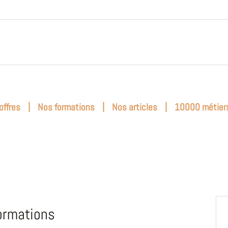
|
|
|
offres
Nos formations
Nos articles
10000 métier
ormations