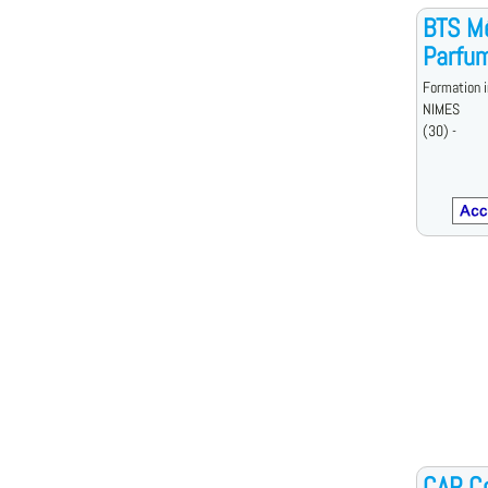
BTS Mé
Parfum
Formation i
NIMES
(30) -
CAP Co