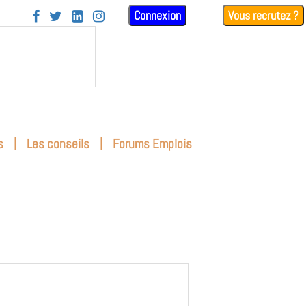
Connexion
Vous recrutez ?




|
|
s
Les conseils
Forums Emplois