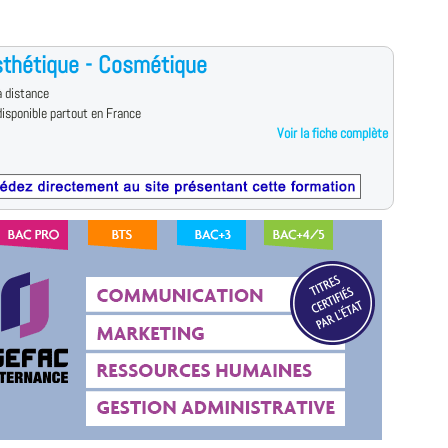
thétique - Cosmétique
 distance
isponible partout en France
Voir la fiche complète