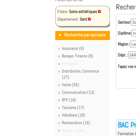
Recher
Filière:
Soins esthétiques
Département:
Gard
Secteur:
Diplôme:
Recherche par secteurs
Région :
Assurance (6)
Dépt. :
Banque, Finance (8)
Immobilier
Tapez vos m
Distribution, Commerce
(27)
Vente (55)
Communication (13)
BTP (18)
Tourisme (17)
Hôtellerie (18)
Restauration (16)
BAC Pr
Sports, Loisirs
Formation à