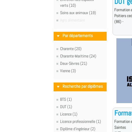
DUT gé
verts (10)
Formation e
Soins aux animaux (19)
Poitiers ce
Agro alimentaire
(86) -
Par départements
Charente (20)
Charente-Maritime (24)
Deux-Sèvres (21)
Vienne (3)
Recherche par diplômes
BTS (1)
DUT (1)
Format
Licence (1)
Licence professionnelle (1)
Formation e
Saintes
Diplôme d'ingénieur (2)