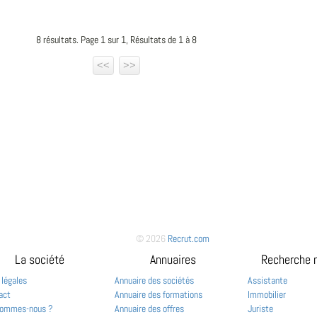
8 résultats. Page 1 sur 1, Résultats de 1 à 8
<<
>>
© 2026
Recrut.com
La société
Annuaires
Recherche 
 légales
Annuaire des sociétés
Assistante
act
Annuaire des formations
Immobilier
sommes-nous ?
Annuaire des offres
Juriste