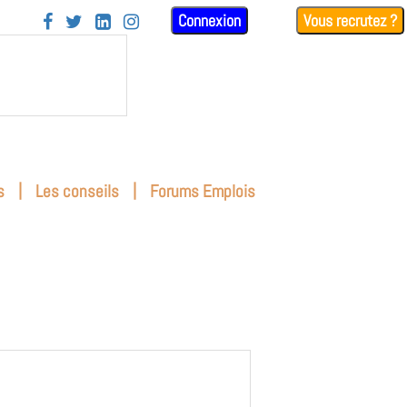
Connexion
Vous recrutez ?




|
|
s
Les conseils
Forums Emplois