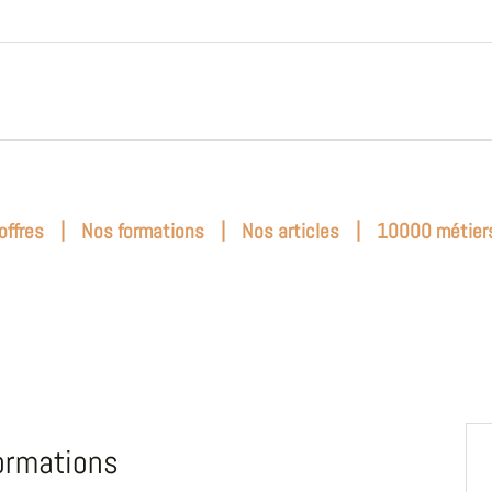
|
|
|
offres
Nos formations
Nos articles
10000 métier
ormations