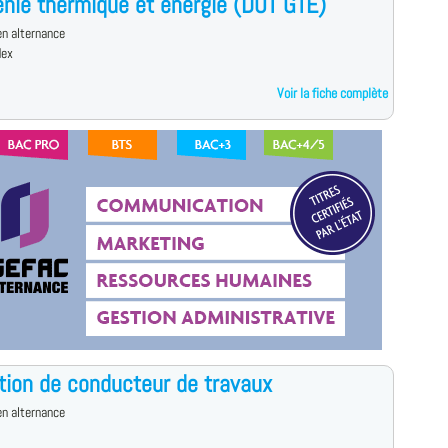
nie thermique et énergie (DUT GTE)
n alternance
dex
Voir la fiche complète
ion de conducteur de travaux
n alternance