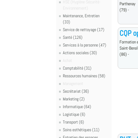
HSE (Hygiène-Sécurité-
Parthenay
Environnement)
(79) -
Maintenance, Entretien
(33)
Service de nettoyage (17)
CQP op
Santé (126)
Formation e
Services à la personne (47)
Saint-Benoî
Actions sociales (30)
(86) -
Achat
Comptabilité (31)
Ressources humaines (58)
Management
Secrétariat (36)
Marketing (2)
Informatique (64)
Logistique (6)
Transport (6)
Soins esthétiques (11)
Entretien des espaces