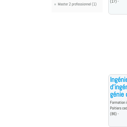
(17) -
Master 2 professionnel (1)
Ingéni
d'ingé
génie c
Formation i
Poitiers ce
(86) -