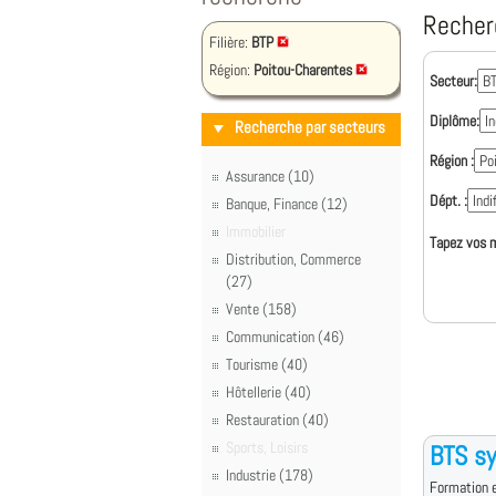
Recher
Filière:
BTP
Région:
Poitou-Charentes
Secteur:
Diplôme:
Recherche par secteurs
Région :
Assurance (10)
Dépt. :
Banque, Finance (12)
Immobilier
Tapez vos m
Distribution, Commerce
(27)
Vente (158)
Communication (46)
Tourisme (40)
Hôtellerie (40)
Restauration (40)
Sports, Loisirs
BTS sy
Industrie (178)
Formation e