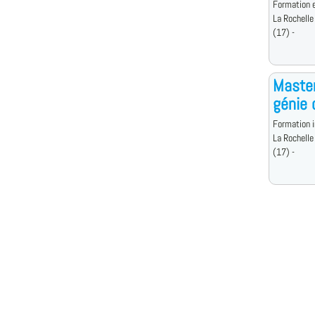
Formation e
La Rochelle
(17) -
Master
génie c
Formation i
La Rochelle
(17) -