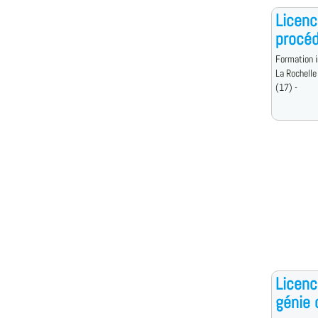
Licenc
procé
Formation i
La Rochelle
(17) -
Licenc
génie 