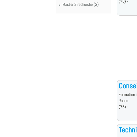
(76) -
Master 2 recherche (2)
Consei
Formation i
Rouen
(76) -
Techni