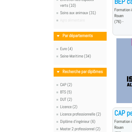
BEP ca
verts (10)
Formation i
Soins aux animaux (31)
Rouen
Agro alimentaire
(76) -
Par départements
Eure (4)
Seine-Maritime (34)
Recherche par diplômes
CAP (2)
BTS (5)
DUT (2)
Licence (2)
CAP pe
Licence professionnelle (2)
Diplôme d'ingénieur (6)
Formation i
Rouen
Master 2 professionnel (2)