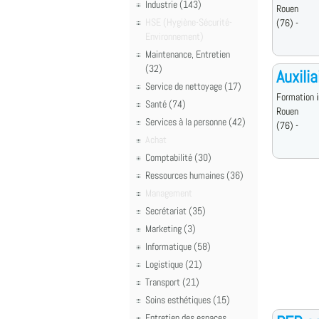
Industrie (143)
Rouen
HSE (Hygiène-Sécurité-
(76) -
Environnement)
Maintenance, Entretien
(32)
Auxili
Service de nettoyage (17)
Formation i
Santé (74)
Rouen
Services à la personne (42)
(76) -
Achat
Comptabilité (30)
Ressources humaines (36)
Management
Secrétariat (35)
Marketing (3)
Informatique (58)
Logistique (21)
Transport (21)
Soins esthétiques (15)
Entretien des espaces