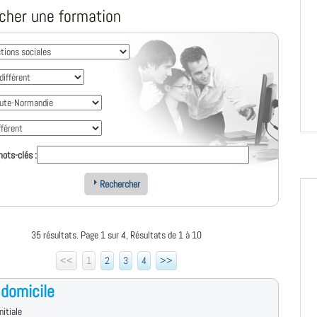
cher une formation
ots-clés :
Rechercher
35 résultats. Page 1 sur 4, Résultats de 1 à 10
<<
1
2
3
4
>>
 domicile
nitiale