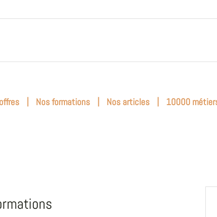
|
|
|
offres
Nos formations
Nos articles
10000 métier
ormations