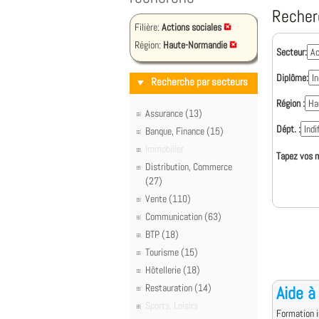
Recher
Filière:
Actions sociales
Région:
Haute-Normandie
Secteur:
Diplôme:
Recherche par secteurs
Région :
Assurance (13)
Dépt. :
Banque, Finance (15)
Immobilier
Tapez vos m
Distribution, Commerce
(27)
Vente (110)
Communication (63)
BTP (18)
Tourisme (15)
Hôtellerie (18)
Restauration (14)
Aide à
Sports, Loisirs
Formation i