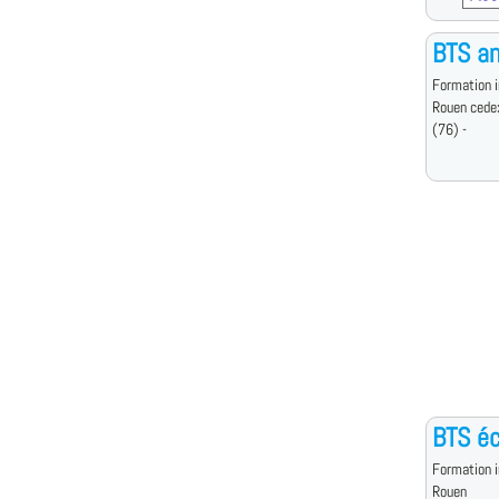
BTS an
Formation i
Rouen cede
(76) -
BTS éc
Formation i
Rouen