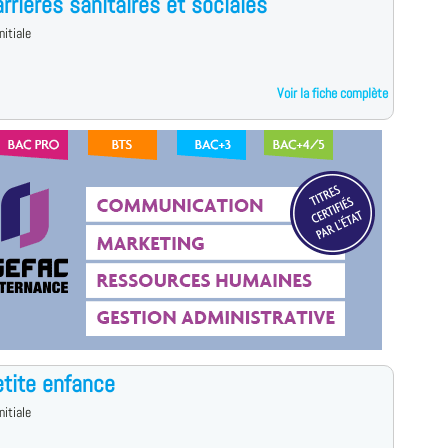
rrières sanitaires et sociales
nitiale
Voir la fiche complète
tite enfance
nitiale