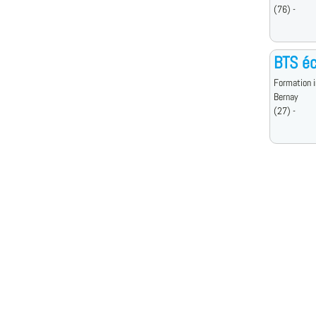
(76) -
BTS éc
Formation i
Bernay
(27) -