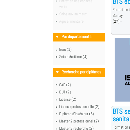
BTS éc
Entretien des espaces
verts
Formation i
Soins aux animaux
Bernay
Agro alimentaire
(27) -
Par départements
Eure (1)
Seine-Maritime (4)
Recherche par diplômes
CAP (2)
DUT (2)
Licence (2)
Licence professionnelle (2)
BTS se
Diplôme d'ingénieur (6)
sanita
Master 2 professionnel (2)
Formation e
Master 2 recherche (2)