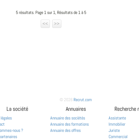
5 résultats. Page 1 sur 1, Résultats de 1 à 5
<<
>>
© 2026
Recrut.com
La société
Annuaires
Recherche 
 légales
Annuaire des sociétés
Assistante
act
Annuaire des formations
Immobilier
sommes-nous ?
Annuaire des offres
Juriste
partenaires
Commercial