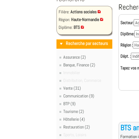
Recher
Filière:
Actions sociales
Région:
Haute-Normandie
Secteur:
Diplôme:
BTS
Diplôme:
Recherche par secteurs
Région :
Dépt. :
Assurance (2)
Banque, Finance (2)
Tapez vos m
Immobilier
Distribution, Commerce
Vente (31)
Communication (9)
BTP (9)
Tourisme (2)
Hôtellerie (4)
BTS an
Restauration (2)
Sports, Loisirs
Formation i