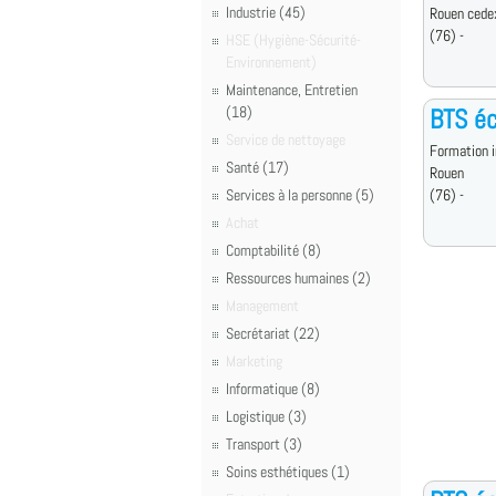
Industrie (45)
Rouen cede
(76) -
HSE (Hygiène-Sécurité-
Environnement)
Maintenance, Entretien
(18)
BTS éc
Service de nettoyage
Formation i
Santé (17)
Rouen
Services à la personne (5)
(76) -
Achat
Comptabilité (8)
Ressources humaines (2)
Management
Secrétariat (22)
Marketing
Informatique (8)
Logistique (3)
Transport (3)
Soins esthétiques (1)