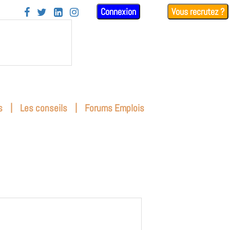
Connexion
Vous recrutez ?




|
|
s
Les conseils
Forums Emplois