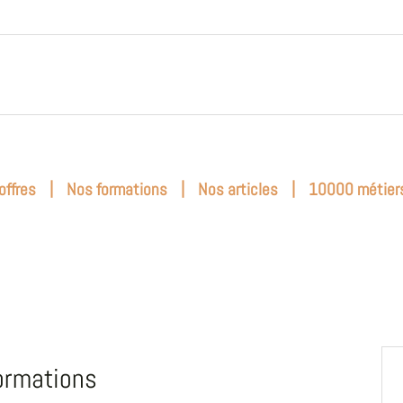
|
|
|
offres
Nos formations
Nos articles
10000 métier
ormations