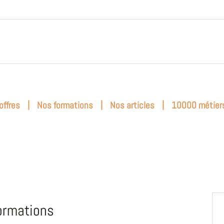
|
|
|
offres
Nos formations
Nos articles
10000 métier
ormations