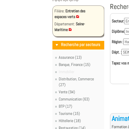
Recher
Filière:
Entretien des
espaces verts
Secteur:
Département:
Seine-
Maritime
Diplôme:
Région :
Recherche par secteurs
Dépt. :
Assurance (13)
Tapez vos m
Banque, Finance (15)
Immobilier
Distribution, Commerce
(27)
Vente (94)
Communication (63)
BTP (17)
Tourisme (15)
Animat
Hôtellerie (18)
Formation à
Restauration (14)