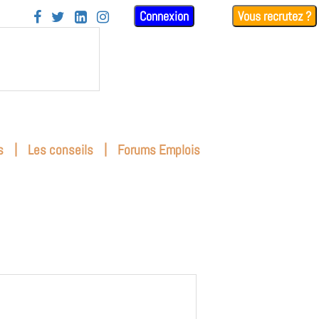
Connexion
Vous recrutez ?




|
|
s
Les conseils
Forums Emplois