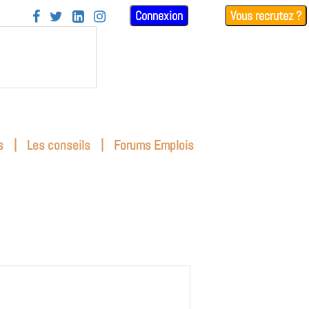
Connexion
Vous recrutez ?




|
|
s
Les conseils
Forums Emplois