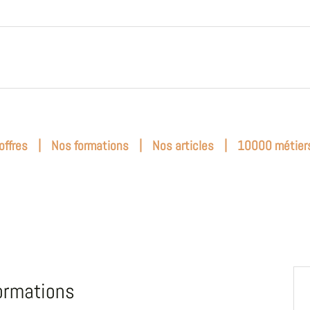
|
|
|
offres
Nos formations
Nos articles
10000 métier
ormations