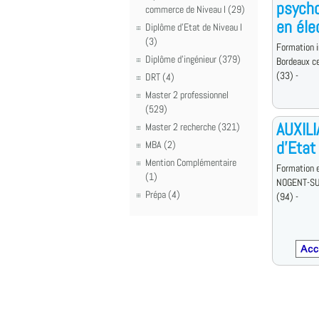
psycho
commerce de Niveau I (29)
en éle
Diplôme d'Etat de Niveau I
(3)
Formation i
Diplôme d'ingénieur (379)
Bordeaux c
(33) -
DRT (4)
Master 2 professionnel
(529)
AUXIL
Master 2 recherche (321)
d'Etat
MBA (2)
Mention Complémentaire
Formation 
(1)
NOGENT-S
Prépa (4)
(94) -