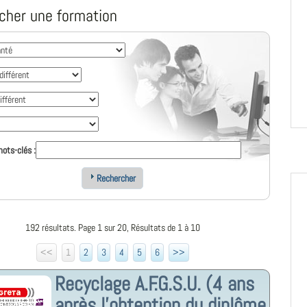
cher une formation
ots-clés :
Rechercher
192 résultats. Page 1 sur 20, Résultats de 1 à 10
<<
1
2
3
4
5
6
>>
Recyclage A.F.G.S.U. (4 ans
après l'obtention du diplôme