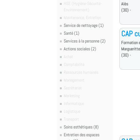
HSE (Hygiène-Sécurité-
Alès
Environnement)
(30) -
Maintenance, Entretien
Service de nettoyage (1)
CAP cu
Santé (1)
Services à la personne (2)
Formation e
Actions sociales (2)
Margueritt
(30) -
Achat
Comptabilité
Ressources humaines
Management
Secrétariat
Marketing
Informatique
Logistique
Transport
Soins esthétiques (8)
Entretien des espaces