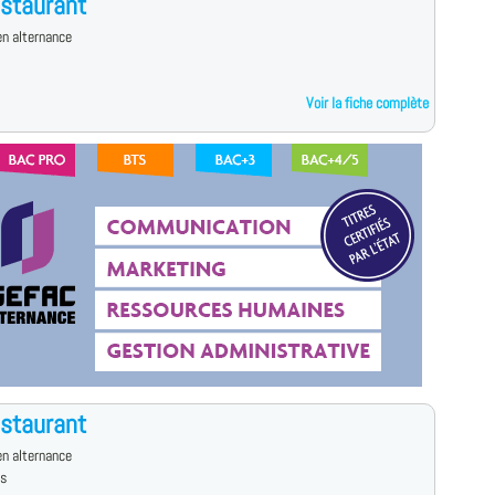
staurant
n alternance
Voir la fiche complète
staurant
n alternance
es