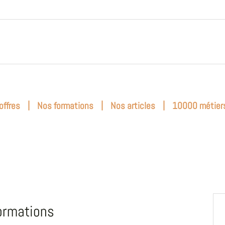
|
|
|
offres
Nos formations
Nos articles
10000 métier
ormations