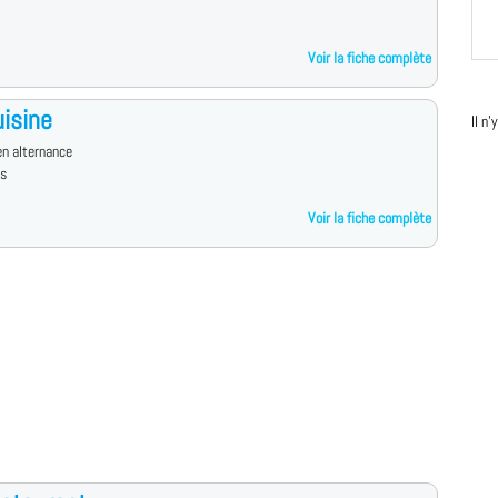
Voir la fiche complète
isine
Il n
n alternance
es
Voir la fiche complète