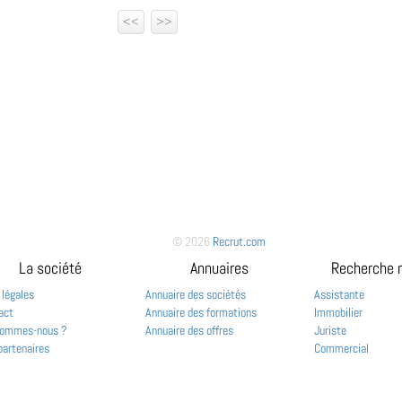
<<
>>
© 2026
Recrut.com
La société
Annuaires
Recherche 
 légales
Annuaire des sociétés
Assistante
act
Annuaire des formations
Immobilier
sommes-nous ?
Annuaire des offres
Juriste
partenaires
Commercial