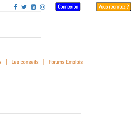
Connexion
Vous recrutez ?




|
|
s
Les conseils
Forums Emplois