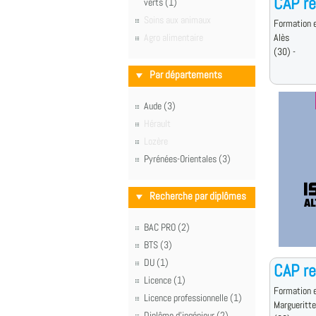
CAP re
verts (1)
Soins aux animaux
Formation e
Agro alimentaire
Alès
(30) -
Par départements
Aude (3)
Hérault
Lozère
Pyrénées-Orientales (3)
Recherche par diplômes
BAC PRO (2)
BTS (3)
DU (1)
CAP re
Licence (1)
Formation e
Licence professionnelle (1)
Margueritt
Diplôme d'ingénieur (2)