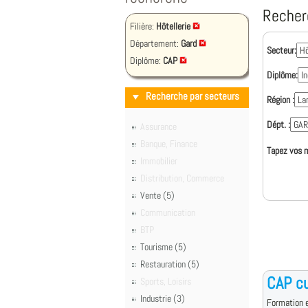
Recher
Filière:
Hôtellerie
Département:
Gard
Secteur:
Diplôme:
CAP
Diplôme:
Recherche par secteurs
Région :
Dépt. :
Assurance
Banque, Finance
Tapez vos m
Immobilier
Distribution, Commerce
Vente (5)
Communication
BTP
Tourisme (5)
Restauration (5)
CAP cu
Sports, Loisirs
Industrie (3)
Formation e