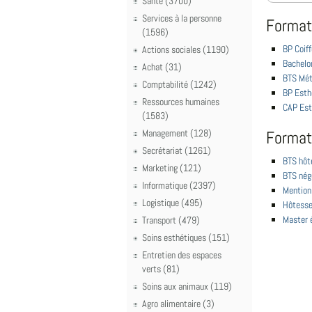
Santé (3700)
Services à la personne
Format
(1596)
BP Coiff
Actions sociales (1190)
Bachelo
Achat (31)
BTS Méti
Comptabilité (1242)
BP Esth
Ressources humaines
CAP Est
(1583)
Management (128)
Format
Secrétariat (1261)
BTS hôte
Marketing (121)
BTS négo
Informatique (2397)
Mention
Logistique (495)
Hôtesse 
Master é
Transport (479)
Soins esthétiques (151)
Entretien des espaces
verts (81)
Soins aux animaux (119)
Agro alimentaire (3)