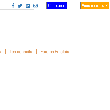
Connexion
Vous recrutez ?




|
|
s
Les conseils
Forums Emplois