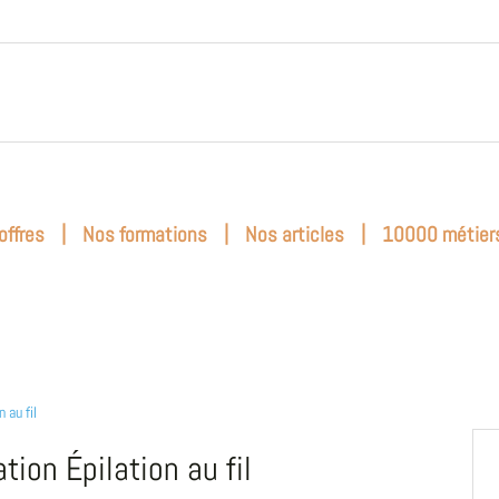
|
|
|
offres
Nos formations
Nos articles
10000 métier
n au fil
tion Épilation au fil