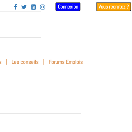
Connexion
Vous recrutez ?




|
|
s
Les conseils
Forums Emplois